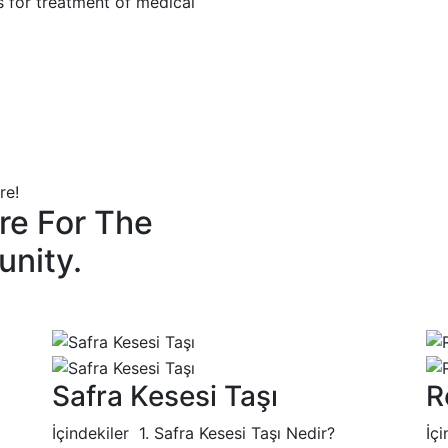
es for treatment of medical
re!
re For The
unity.
Safra Kesesi Taşı
R
İçindekiler 1. Safra Kesesi Taşı Nedir?
İç