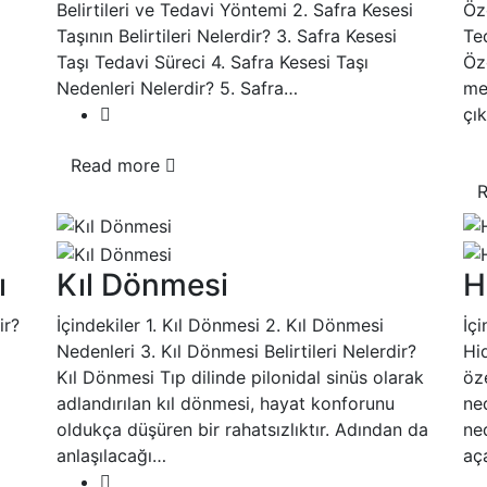
Belirtileri ve Tedavi Yöntemi 2. Safra Kesesi
Öz
Taşının Belirtileri Nelerdir? 3. Safra Kesesi
Te
Taşı Tedavi Süreci 4. Safra Kesesi Taşı
Öz
Nedenleri Nelerdir? 5. Safra…
mer
çı
Read more
ı
Kıl Dönmesi
H
ir?
İçindekiler 1. Kıl Dönmesi 2. Kıl Dönmesi
İçi
Nedenleri 3. Kıl Dönmesi Belirtileri Nelerdir?
Hi
Kıl Dönmesi Tıp dilinde pilonidal sinüs olarak
öz
adlandırılan kıl dönmesi, hayat konforunu
ned
oldukça düşüren bir rahatsızlıktır. Adından da
ne
anlaşılacağı…
aç