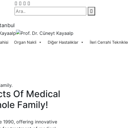
stanbul
ahisi
Organ Nakli
Diğer Hastalıklar
İleri Cerrahi Teknikle
amily.
cts Of Medical
ole Family!
 1990, offering innovative