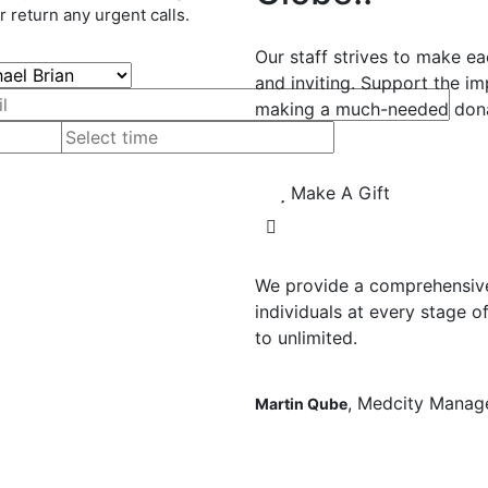
r return any urgent calls.
Our staff strives to make eac
and inviting. Support the i
making a much-needed dona
Make A Gift
We provide a comprehensive 
individuals at every stage of
to unlimited.
, Medcity Manag
Martin Qube