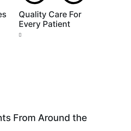
es
Quality Care For
Every Patient
nts From Around the