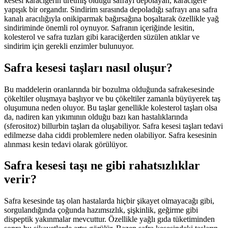
kesesi karaciğerin üretmiş olduğu safrayı depolayan, karaciğere
yapışık bir organdır. Sindirim sırasında depoladığı safrayı ana safra
kanalı aracılığıyla onikiparmak bağırsağına boşaltarak özellikle yağ
sindiriminde önemli rol oynuyor. Safranın içeriğinde lesitin,
kolesterol ve safra tuzları gibi karaciğerden süzülen atıklar ve
sindirim için gerekli enzimler bulunuyor.
Safra kesesi taşları nasıl oluşur?
Bu maddelerin oranlarında bir bozulma olduğunda safrakesesinde
çökeltiler oluşmaya başlıyor ve bu çökeltiler zamanla büyüyerek taş
oluşumuna neden oluyor. Bu taşlar genellikle kolesterol taşları olsa
da, nadiren kan yıkımının olduğu bazı kan hastalıklarında
(sferositoz) billurbin taşları da oluşabiliyor. Safra kesesi taşları tedavi
edilmezse daha ciddi problemlere neden olabiliyor. Safra kesesinin
alınması kesin tedavi olarak görülüyor.
Safra kesesi taşı ne gibi rahatsızlıklar
verir?
Safra kesesinde taş olan hastalarda hiçbir şikayet olmayacağı gibi,
sorgulandığında çoğunda hazımsızlık, şişkinlik, geğirme gibi
dispeptik yakınmalar mevcuttur. Özellikle yağlı gıda tüketiminden