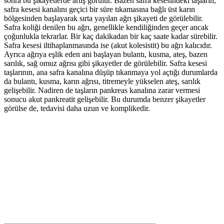
sonra bu şikayetlerde artış görülür. Bazen safra kesesindeki taşların,
safra kesesi kanalını geçici bir süre tıkamasına bağlı üst karın
bölgesinden başlayarak sırta yayılan ağrı şikayeti de görülebilir.
Safra koliği denilen bu ağrı, genellikle kendiliğinden geçer ancak
çoğunlukla tekrarlar. Bir kaç dakikadan bir kaç saate kadar sürebilir.
Safra kesesi iltihaplanmasında ise (akut kolesistit) bu ağrı kalıcıdır.
Ayrıca ağrıya eşlik eden ani başlayan bulantı, kusma, ateş, bazen
sarılık, sağ omuz ağrısı gibi şikayetler de görülebilir. Safra kesesi
taşlarının, ana safra kanalına düşüp tıkanmaya yol açtığı durumlarda
da bulantı, kusma, karın ağrısı, titremeyle yükselen ateş, sarılık
gelişebilir. Nadiren de taşların pankreas kanalına zarar vermesi
sonucu akut pankreatit gelişebilir. Bu durumda benzer şikayetler
görülse de, tedavisi daha uzun ve komplikedir.