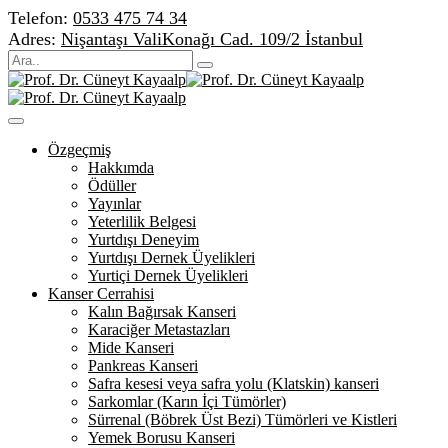
Telefon:
0533 475 74 34
Adres:
Nişantaşı ValiKonağı Cad. 109/2 İstanbul
Özgeçmiş
Hakkımda
Ödüller
Yayınlar
Yeterlilik Belgesi
Yurtdışı Deneyim
Yurtdışı Dernek Üyelikleri
Yurtiçi Dernek Üyelikleri
Kanser Cerrahisi
Kalın Bağırsak Kanseri
Karaciğer Metastazları
Mide Kanseri
Pankreas Kanseri
Safra kesesi veya safra yolu (Klatskin) kanseri
Sarkomlar (Karın İçi Tümörler)
Sürrenal (Böbrek Üst Bezi) Tümörleri ve Kistleri
Yemek Borusu Kanseri