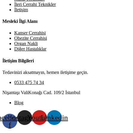
İleri Cerrahi Teknikler
İletişim
Mesleki İlgi Alanı
Kanser Cerrahisi
Obezite Cerrahisi
Organ Nakli
Diğer Hastalıklar
İletişim Bilgileri
Tedavinizi aksatmayın, hemen iletişime geçin.
0533 475 74 34
Nişantaşı ValiKonağı Cad. 109/2 İstanbul
Blog
acebook-
Instagram
Youtube
Linkedin
f