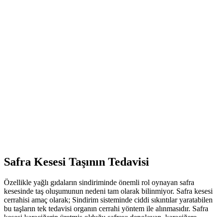
İçindekiler
1. Safra Kesesi Taşının Tedavisi
2. Safra kesesi taşları nasıl oluşur?
3. Safra kesesi taşı ne gibi rahatsızlıklar verir?
Safra Kesesi Taşının Tedavisi
Özellikle yağlı gıdaların sindiriminde önemli rol oynayan safra
kesesinde taş oluşumunun nedeni tam olarak bilinmiyor. Safra kesesi
cerrahisi amaç olarak; Sindirim sisteminde ciddi sıkıntılar yaratabilen
bu taşların tek tedavisi organın cerrahi yöntem ile alınmasıdır. Safra