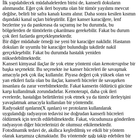
İlk yapılabilecek müdahalelerden birisi de, kanserli dokuların
alınmasıdır. Eğer çok ileri boyutta olan bir tümör yayılımı mevcut
değilse, belirli bir safra kanalı kısmı alınır. Daha sonra kesilen kısmın
dışındaki kanal uçları birleştirilir. Eğer kanser karaciğere, lenf
bezlerine ya da pankreasa da sıçramış ise bu durumda, bu
bölgelerden de tümörlerin çıkarılması gerekebilir. Fakat bu durum
çok ileri fazlarda gerçekleşmektedir.
Bir diğer müdahale örneği ise yeni bir karaciğer naklidir. Hastanın
dokuları ile uyumlu bir karaciğer bulunduğu takdirde nakil
gerçekleşebilir. Fakat bu durumda hastalık yeniden
nüksedebilmektedir.
Kanseri kimyasal ilaçlar ile yok etme yöntemi olan
kemoterapi
ise bir
başka seçenektir. Bu seçenekte ise kanser hücreleri ile savaşmak
amacıyla pek çok ilaç kullanılır. Piyasa değeri çok yüksek olan ve
yan etkileri fazla olan bu ilaçlar, kanserli hücreler ile savaşırken
insanlara da zarar verebilmektedir. Fakat kanserin öldürücü gücüne
karşı kullanılmak zorundadırlar. Kemoterapi, daha çok ileri
evrelerde, hastalığın belirtilerini yok etmek ya da tümör ilerleyişini
yavaşlatmak amacıyla kullanılan bir yöntemdir.
Radyoaktif ışınların(X ışınları) ve protoların kullanılarak
uygulandığı radyasyon tedavisi ise doğrudan kanserli hücreleri
öldürmek için tercih edilebilmektedir. Fakat, vücudunuza gönderilen
radyasyon diğer hücrelerinizi de olumsuz etkilemektedir.
Fotodinamik tedavi de, akıllıca keşfedilmiş ve etkili bir yöntem
olarak karşımıza çıkmaktadır. Bu yöntemde ışığı takip edebilen bir