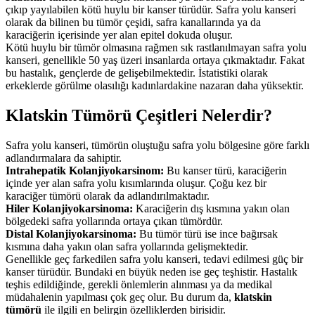
çıkıp yayılabilen kötü huylu bir kanser türüdür. Safra yolu kanseri
olarak da bilinen bu tümör çeşidi, safra kanallarında ya da
karaciğerin içerisinde yer alan epitel dokuda oluşur.
Kötü huylu bir tümör olmasına rağmen sık rastlanılmayan safra yolu
kanseri, genellikle 50 yaş üzeri insanlarda ortaya çıkmaktadır. Fakat
bu hastalık, gençlerde de gelişebilmektedir. İstatistiki olarak
erkeklerde görülme olasılığı kadınlardakine nazaran daha yüksektir.
Klatskin Tümörü Çeşitleri Nelerdir?
Safra yolu kanseri, tümörün oluştuğu safra yolu bölgesine göre farklı
adlandırmalara da sahiptir.
Intrahepatik Kolanjiyokarsinom:
Bu kanser türü, karaciğerin
içinde yer alan safra yolu kısımlarında oluşur. Çoğu kez bir
karaciğer tümörü olarak da adlandırılmaktadır.
Hiler Kolanjiyokarsinoma:
Karaciğerin dış kısmına yakın olan
bölgedeki safra yollarında ortaya çıkan tümördür.
Distal Kolanjiyokarsinoma:
Bu tümör türü ise ince bağırsak
kısmına daha yakın olan safra yollarında gelişmektedir.
Genellikle geç farkedilen safra yolu kanseri, tedavi edilmesi güç bir
kanser türüdür. Bundaki en büyük neden ise geç teşhistir. Hastalık
teşhis edildiğinde, gerekli önlemlerin alınması ya da medikal
müdahalenin yapılması çok geç olur. Bu durum da,
klatskin
tümörü
ile ilgili en belirgin özelliklerden birisidir.