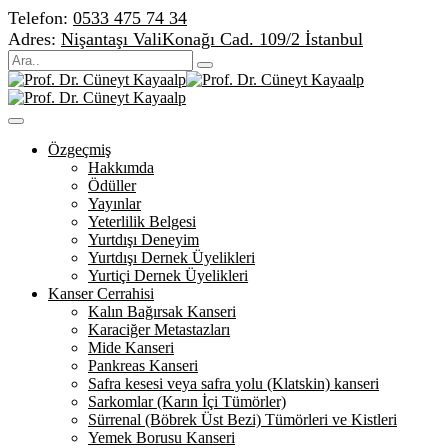
Telefon:
0533 475 74 34
Adres:
Nişantaşı ValiKonağı Cad. 109/2 İstanbul
Özgeçmiş
Hakkımda
Ödüller
Yayınlar
Yeterlilik Belgesi
Yurtdışı Deneyim
Yurtdışı Dernek Üyelikleri
Yurtiçi Dernek Üyelikleri
Kanser Cerrahisi
Kalın Bağırsak Kanseri
Karaciğer Metastazları
Mide Kanseri
Pankreas Kanseri
Safra kesesi veya safra yolu (Klatskin) kanseri
Sarkomlar (Karın İçi Tümörler)
Sürrenal (Böbrek Üst Bezi) Tümörleri ve Kistleri
Yemek Borusu Kanseri