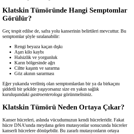
Klatskin Tümöründe Hangi Semptomlar
Görülür?
Geç tespit edilse de, safra yolu kanserinin belirtileri mevcuttur. Bu
semptomlar şöyle sıralanabilir:
Rengi beyaza kaçan dışkı
Aşırı kilo kaybı
Halsizlik ve yorgunluk
Karın bölgesinde ağrı
Ciltte kaşıntı ve sararma
Göz akının sararması
Eğer yukarıda verilmiş olan semptomlardan bir ya da birkaçını
şiddetli bir şekilde yaşıyorsanız size en yakın sağlık
kuruluşundaki
gastroenterologa
görünmelisiniz.
Klatskin Tümörü Neden Ortaya Çıkar?
Kanser hücreleri, aslında vücudumuzun kendi hücreleridir. Fakat
hücre DNA’sında meydana gelen mutasyonlar sonucunda hücreler
kanserli hücrelere dönüşebilir. Bu zararlı mutasyonların ortaya