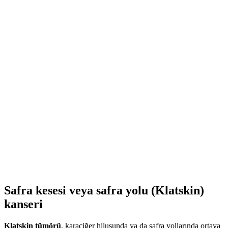
İçindekiler
1. Safra Kesesi veya Safra Yolu (Klatskin) Kanseri
2. Klatskin Tümörü Çeşitleri Nelerdir?
3. Klatskin Tümöründe Hangi Semptomlar Görülür?
4. Klatskin Tümörü Neden Ortaya Çıkar?
5. Klatskin Tümörü Nasıl Tedavi Edilir?
Safra kesesi veya safra yolu (Klatskin)
kanseri
Klatskin tümörü
, karaciğer hilusunda ya da safra yollarında ortaya