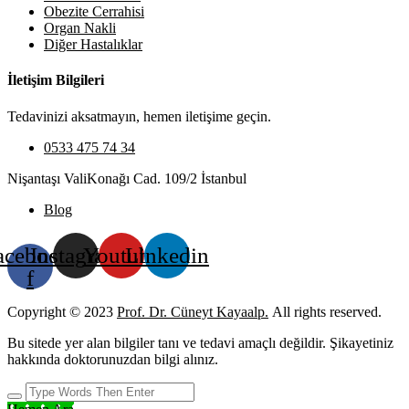
Obezite Cerrahisi
Organ Nakli
Diğer Hastalıklar
İletişim Bilgileri
Tedavinizi aksatmayın, hemen iletişime geçin.
0533 475 74 34
Nişantaşı ValiKonağı Cad. 109/2 İstanbul
Blog
acebook-
Instagram
Youtube
Linkedin
f
Copyright © 2023
Prof. Dr. Cüneyt Kayaalp.
All rights reserved.
Bu sitede yer alan bilgiler tanı ve tedavi amaçlı değildir. Şikayetiniz
hakkında doktorunuzdan bilgi alınız.