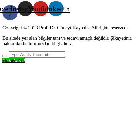
acebook-
Instagram
Youtube
Linkedin
f
Copyright © 2023
Prof. Dr. Cüneyt Kayaalp.
All rights reserved.
Bu sitede yer alan bilgiler tanı ve tedavi amaçlı değildir. Şikayetiniz
hakkında doktorunuzdan bilgi alınız.
Hemen Ara