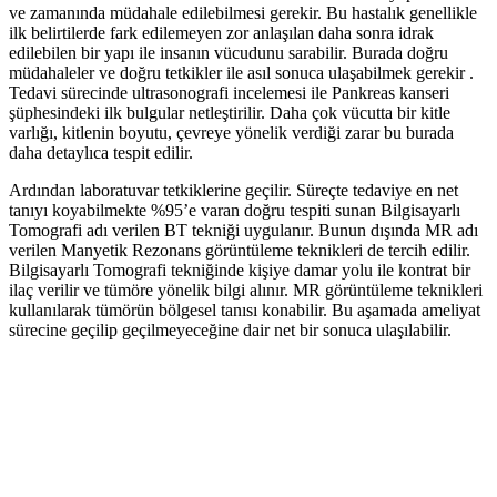
ve zamanında müdahale edilebilmesi gerekir. Bu hastalık genellikle
ilk belirtilerde fark edilemeyen zor anlaşılan daha sonra idrak
edilebilen bir yapı ile insanın vücudunu sarabilir. Burada doğru
müdahaleler ve doğru tetkikler ile asıl sonuca ulaşabilmek gerekir .
Tedavi sürecinde ultrasonografi incelemesi ile Pankreas kanseri
şüphesindeki ilk bulgular netleştirilir. Daha çok vücutta bir kitle
varlığı, kitlenin boyutu, çevreye yönelik verdiği zarar bu burada
daha detaylıca tespit edilir.
Ardından laboratuvar tetkiklerine geçilir. Süreçte tedaviye en net
tanıyı koyabilmekte %95’e varan doğru tespiti sunan Bilgisayarlı
Tomografi adı verilen BT tekniği uygulanır. Bunun dışında MR adı
verilen Manyetik Rezonans görüntüleme teknikleri de tercih edilir.
Bilgisayarlı Tomografi tekniğinde kişiye damar yolu ile kontrat bir
ilaç verilir ve tümöre yönelik bilgi alınır. MR görüntüleme teknikleri
kullanılarak tümörün bölgesel tanısı konabilir. Bu aşamada ameliyat
sürecine geçilip geçilmeyeceğine dair net bir sonuca ulaşılabilir.