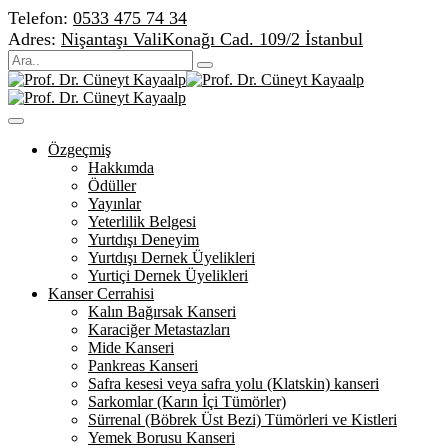
Telefon:
0533 475 74 34
Adres:
Nişantaşı ValiKonağı Cad. 109/2 İstanbul
Özgeçmiş
Hakkımda
Ödüller
Yayınlar
Yeterlilik Belgesi
Yurtdışı Deneyim
Yurtdışı Dernek Üyelikleri
Yurtiçi Dernek Üyelikleri
Kanser Cerrahisi
Kalın Bağırsak Kanseri
Karaciğer Metastazları
Mide Kanseri
Pankreas Kanseri
Safra kesesi veya safra yolu (Klatskin) kanseri
Sarkomlar (Karın İçi Tümörler)
Sürrenal (Böbrek Üst Bezi) Tümörleri ve Kistleri
Yemek Borusu Kanseri