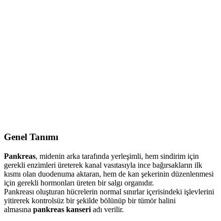
İçindekiler
1. Genel Tanımı
2. Pankreas Kanseri Nedir? Belirtileri ve Tedavi
3. Pankreas Kanseri Belirtileri
4. Pankreas Kanseri Etkisi
5. Pankreas Kanseri Tedavisi
Genel Tanımı
Pankreas
, midenin arka tarafında yerleşimli, hem sindirim için
gerekli enzimleri üreterek kanal vasıtasıyla ince bağırsakların ilk
kısmı olan duodenuma aktaran, hem de kan şekerinin düzenlenmesi
için gerekli hormonları üreten bir salgı organıdır.
Pankreası oluşturan hücrelerin normal sınırlar içerisindeki işlevlerini
yitirerek kontrolsüz bir şekilde bölünüp bir tümör halini
almasına
pankreas kanseri
adı verilir.