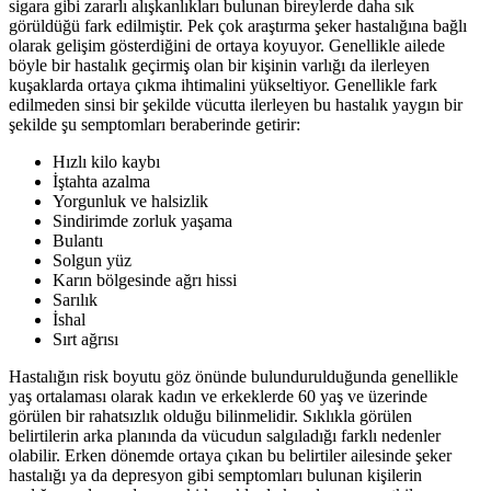
sigara gibi zararlı alışkanlıkları bulunan bireylerde daha sık
görüldüğü fark edilmiştir. Pek çok araştırma şeker hastalığına bağlı
olarak gelişim gösterdiğini de ortaya koyuyor. Genellikle ailede
böyle bir hastalık geçirmiş olan bir kişinin varlığı da ilerleyen
kuşaklarda ortaya çıkma ihtimalini yükseltiyor. Genellikle fark
edilmeden sinsi bir şekilde vücutta ilerleyen bu hastalık yaygın bir
şekilde şu semptomları beraberinde getirir:
Hızlı kilo kaybı
İştahta azalma
Yorgunluk ve halsizlik
Sindirimde zorluk yaşama
Bulantı
Solgun yüz
Karın bölgesinde ağrı hissi
Sarılık
İshal
Sırt ağrısı
Hastalığın risk boyutu göz önünde bulundurulduğunda genellikle
yaş ortalaması olarak kadın ve erkeklerde 60 yaş ve üzerinde
görülen bir rahatsızlık olduğu bilinmelidir. Sıklıkla görülen
belirtilerin arka planında da vücudun salgıladığı farklı nedenler
olabilir. Erken dönemde ortaya çıkan bu belirtiler ailesinde şeker
hastalığı ya da depresyon gibi semptomları bulunan kişilerin