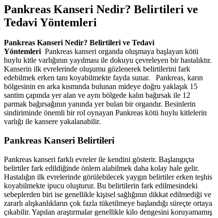
Pankreas Kanseri Nedir? Belirtileri ve
Tedavi Yöntemleri
Pankreas Kanseri Nedir? Belirtileri ve Tedavi
Yöntemleri
Pankreas kanseri organda oluşmaya başlayan kötü
huylu kitle varlığının yayılması ile dokuyu çevreleyen bir hastalıktır.
Kanserin ilk evrelerinde oluşumu gözlenerek belirtilerini fark
edebilmek erken tanı koyabilmekte fayda sunar. Pankreas, karın
bölgesinin en arka kısmında bulunan mideye doğru yaklaşık 15
santim çapında yer alan ve aynı bölgede kalın bağırsak ile 12
parmak bağırsağının yanında yer bulan bir organdır. Besinlerin
sindiriminde önemli bir rol oynayan Pankreas kötü huylu kitlelerin
varlığı ile kansere yakalanabilir.
Pankreas Kanseri Belirtileri
Pankreas kanseri farklı evreler ile kendini gösterir. Başlangıçta
belirtiler fark edildiğinde önlem alabilmek daha kolay hale gelir.
Hastalığın ilk evrelerinde görülebilecek yaygın belirtiler erken teşhis
koyabilmekte ipucu oluşturur. Bu belirtilerin fark edilmesindeki
sebeplerden biri ise genellikle kişisel sağlığının dikkat edilmediği ve
zararlı alışkanlıkların çok fazla tüketilmeye başlandığı süreçte ortaya
çıkabilir. Yapılan araştırmalar genellikle kilo dengesini koruyamamış