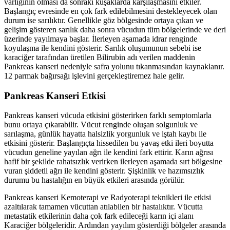
varlığının olması da sonraki kuşaklarda karşılaşmasını etkiler.
Başlangıç evresinde en çok fark edilebilmesini destekleyecek olan
durum ise sarılıktır. Genellikle göz bölgesinde ortaya çıkan ve
gelişim gösteren sarılık daha sonra vücudun tüm bölgelerinde ve deri
üzerinde yayılmaya başlar. İlerleyen aşamada idrar renginde
koyulaşma ile kendini gösterir. Sarılık oluşumunun sebebi ise
karaciğer tarafından üretilen Bilirubin adı verilen maddenin
Pankreas kanseri nedeniyle safra yolunu tıkanmasından kaynaklanır.
12 parmak bağırsağı işlevini gerçekleştiremez hale gelir.
Pankreas Kanseri Etkisi
Pankreas kanseri vücuda etkisini gösterirken farklı semptomlarla
bunu ortaya çıkarabilir. Vücut renginde oluşan solgunluk ve
sarılaşma, günlük hayatta halsizlik yorgunluk ve iştah kaybı ile
etkisini gösterir. Başlangıçta hissedilen bu yavaş etki ileri boyutta
vücudun geneline yayılan ağrı ile kendini fark ettirir. Karın ağrısı
hafif bir şekilde rahatsızlık verirken ilerleyen aşamada sırt bölgesine
vuran şiddetli ağrı ile kendini gösterir. Şişkinlik ve hazımsızlık
durumu bu hastalığın en büyük etkileri arasında görülür.
Pankreas kanseri Kemoterapi ve Radyoterapi teknikleri ile etkisi
azaltılarak tamamen vücuttan atılabilen bir hastalıktır. Vücutta
metastatik etkilerinin daha çok fark edileceği karın içi alanı
Karaciğer bölgeleridir. Ardından yayılım gösterdiği bölgeler arasında