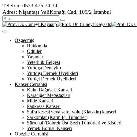
Telefon:
0533 475 74 34
Adres:
Nişantaşı ValiKonağı Cad. 109/2 İstanbul
Özgeçmiş
Hakkımda
Ödüller
Yayınlar
Yeterlilik Belgesi
Yurtdışı Deneyim
Yurtdışı Dernek Üyelikleri
Yurtiçi Dernek Üyelikleri
Kanser Cerrahisi
Kalın Bağırsak Kanseri
Karaciğer Metastazları
Mide Kanseri
Pankreas Kanseri
Safra kesesi veya safra yolu (Klatskin) kanseri
Sarkomlar (Karın İçi Tümörler)
Sürrenal (Böbrek Üst Bezi) Tümörleri ve Kistleri
Yemek Borusu Kanseri
Obezite Cerrahisi