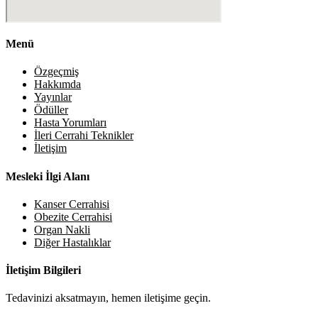
Menü
Özgeçmiş
Hakkımda
Yayınlar
Ödüller
Hasta Yorumları
İleri Cerrahi Teknikler
İletişim
Mesleki İlgi Alanı
Kanser Cerrahisi
Obezite Cerrahisi
Organ Nakli
Diğer Hastalıklar
İletişim Bilgileri
Tedavinizi aksatmayın, hemen iletişime geçin.