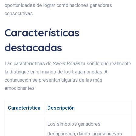
oportunidades de lograr combinaciones ganadoras
consecutivas.
Características
destacadas
Las características de
Sweet Bonanza
son lo que realmente
la distingue en el mundo de los tragamonedas. A
continuación se presentan algunas de las más
emocionantes:
Característica
Descripción
Los símbolos ganadores
desaparecen, dando lugar a nuevos