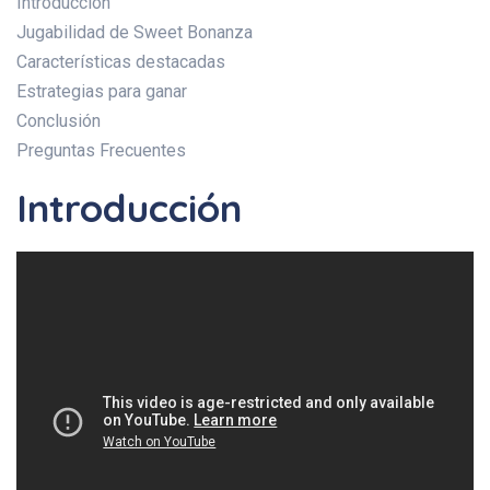
Introducción
Jugabilidad de Sweet Bonanza
Características destacadas
Estrategias para ganar
Conclusión
Preguntas Frecuentes
Introducción