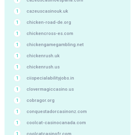
cazeuscasinoespana.com
1
cazeuscasinouk.uk
1
chicken-road-de.org
1
chickencross-es.com
1
chickengamegambling.net
1
chickenrush.uk
1
chickenrush.us
1
ciispecialabilityjobs.in
1
clovermagiccasino.us
1
cobragor.org
1
conquestadorcasinonz.com
1
coolcat-casinocanada.com
1
coolcatcasinofr.com
1