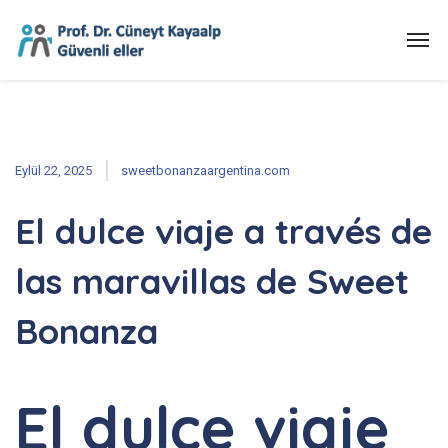
Eylül 22, 2025
sweetbonanzaargentina.com
El dulce viaje a través de
las maravillas de Sweet
Bonanza
El dulce viaje