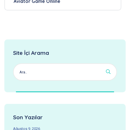
Aviator Game Online
Site İçi Arama
Son Yazılar
Ağustos 9, 2026