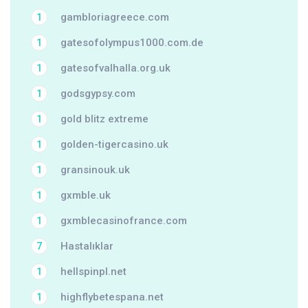
gambloriagreece.com
1
gatesofolympus1000.com.de
1
gatesofvalhalla.org.uk
1
godsgypsy.com
1
gold blitz extreme
1
golden-tigercasino.uk
1
gransinouk.uk
1
gxmble.uk
1
gxmblecasinofrance.com
1
Hastalıklar
7
hellspinpl.net
1
highflybetespana.net
1