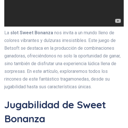
La
slot Sweet Bonanza
nos invita a un mundo lleno de
colores vibrantes y dulzuras irresistibles. Este juego de
Betsoft se destaca en la producción de combinaciones
ganadoras, ofreciéndonos no solo la oportunidad de ganar,
sino también de disfrutar una experiencia lúdica llena de
sorpresas. En este artículo, exploraremos todos los
rincones de este fantástico tragamonedas, desde su
jugabilidad hasta sus características únicas.
Jugabilidad de Sweet
Bonanza