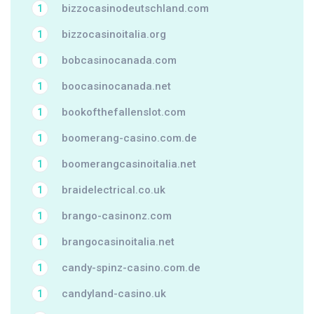
bizzocasinodeutschland.com
1
bizzocasinoitalia.org
1
bobcasinocanada.com
1
boocasinocanada.net
1
bookofthefallenslot.com
1
boomerang-casino.com.de
1
boomerangcasinoitalia.net
1
braidelectrical.co.uk
1
brango-casinonz.com
1
brangocasinoitalia.net
1
candy-spinz-casino.com.de
1
candyland-casino.uk
1