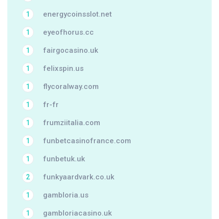
energycoinsslot.net
1
eyeofhorus.cc
1
fairgocasino.uk
1
felixspin.us
1
flycoralway.com
1
fr-fr
1
frumziitalia.com
1
funbetcasinofrance.com
1
funbetuk.uk
1
funkyaardvark.co.uk
2
gambloria.us
1
gambloriacasino.uk
1