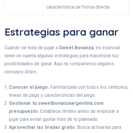
característica de forma directa.
Estrategias para ganar
Cuando se trata de jugar a
Sweet Bonanza
, es esencial
tener en cuenta algunas estrategias para maximizar tus
posibilidades de ganar. Aquí te compartimos algunos
consejos útiles:
Conocer el juego:
Familiarízate con todos los símbolos,
líneas de pago y características del juego.
Gestionar tu
sweetbonanzaargentina.com
presupuesto:
Establece límites antes de empezar a
jugar para evitar gastar más de lo planeado.
Aprovechar las tiradas gratis:
Busca activarlas para