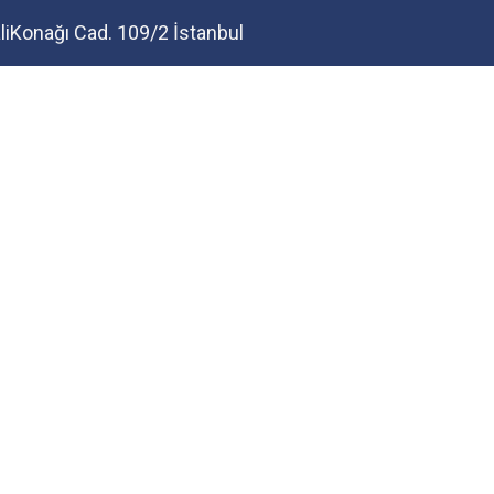
liKonağı Cad. 109/2 İstanbul