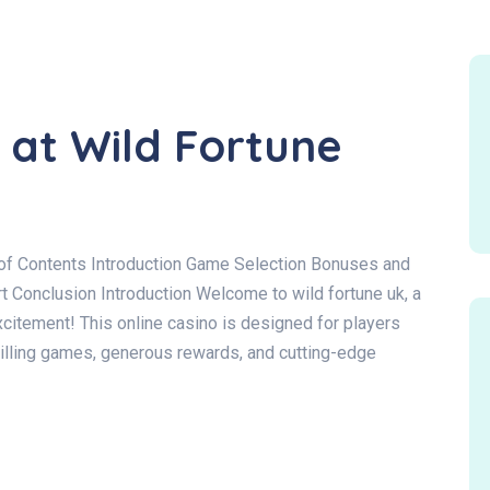
 at Wild Fortune
of Contents Introduction Game Selection Bonuses and
Conclusion Introduction Welcome to wild fortune uk, a
xcitement! This online casino is designed for players
rilling games, generous rewards, and cutting-edge