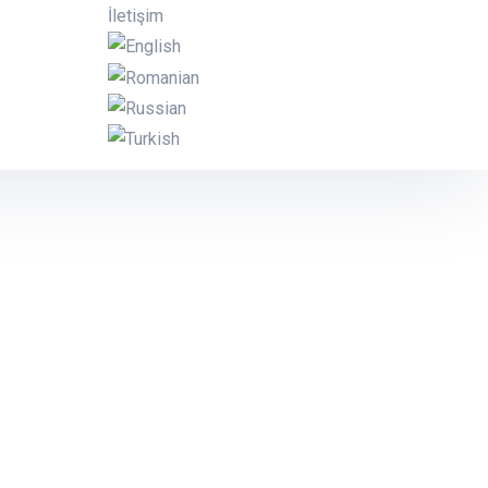
İletişim