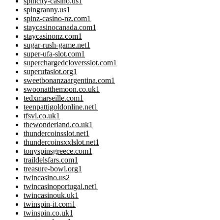
spincity-casino.us
1
spingranny.us
1
spinz-casino-nz.com
1
staycasinocanada.com
1
staycasinonz.com
1
sugar-rush-game.net
1
super-ufa-slot.com
1
superchargedcloversslot.com
1
superufaslot.org
1
sweetbonanzaargentina.com
1
swoonatthemoon.co.uk
1
tedxmarseille.com
1
teenpattigoldonline.net
1
tfsvl.co.uk
1
thewonderland.co.uk
1
thundercoinsslot.net
1
thundercoinsxxlslot.net
1
tonyspinsgreece.com
1
traildelsfars.com
1
treasure-bowl.org
1
twincasino.us
2
twincasinoportugal.net
1
twincasinouk.uk
1
twinspin-it.com
1
twinspin.co.uk
1