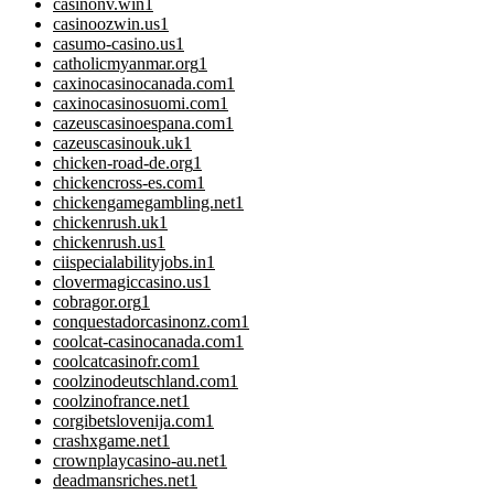
casinonv.win
1
casinoozwin.us
1
casumo-casino.us
1
catholicmyanmar.org
1
caxinocasinocanada.com
1
caxinocasinosuomi.com
1
cazeuscasinoespana.com
1
cazeuscasinouk.uk
1
chicken-road-de.org
1
chickencross-es.com
1
chickengamegambling.net
1
chickenrush.uk
1
chickenrush.us
1
ciispecialabilityjobs.in
1
clovermagiccasino.us
1
cobragor.org
1
conquestadorcasinonz.com
1
coolcat-casinocanada.com
1
coolcatcasinofr.com
1
coolzinodeutschland.com
1
coolzinofrance.net
1
corgibetslovenija.com
1
crashxgame.net
1
crownplaycasino-au.net
1
deadmansriches.net
1