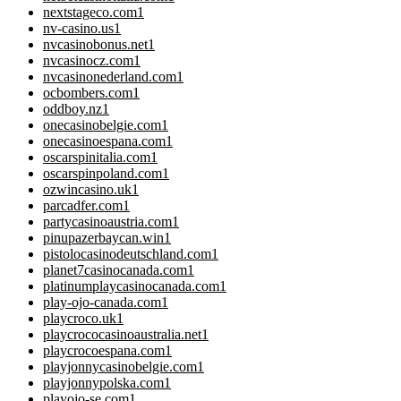
nextstageco.com
1
nv-casino.us
1
nvcasinobonus.net
1
nvcasinocz.com
1
nvcasinonederland.com
1
ocbombers.com
1
oddboy.nz
1
onecasinobelgie.com
1
onecasinoespana.com
1
oscarspinitalia.com
1
oscarspinpoland.com
1
ozwincasino.uk
1
parcadfer.com
1
partycasinoaustria.com
1
pinupazerbaycan.win
1
pistolocasinodeutschland.com
1
planet7casinocanada.com
1
platinumplaycasinocanada.com
1
play-ojo-canada.com
1
playcroco.uk
1
playcrococasinoaustralia.net
1
playcrocoespana.com
1
playjonnycasinobelgie.com
1
playjonnypolska.com
1
playojo-se.com
1