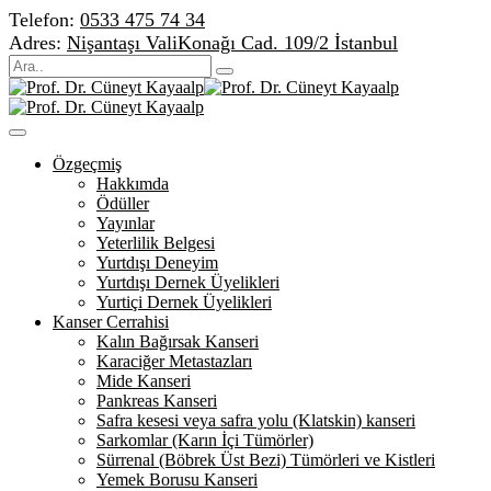
Telefon:
0533 475 74 34
Adres:
Nişantaşı ValiKonağı Cad. 109/2 İstanbul
Özgeçmiş
Hakkımda
Ödüller
Yayınlar
Yeterlilik Belgesi
Yurtdışı Deneyim
Yurtdışı Dernek Üyelikleri
Yurtiçi Dernek Üyelikleri
Kanser Cerrahisi
Kalın Bağırsak Kanseri
Karaciğer Metastazları
Mide Kanseri
Pankreas Kanseri
Safra kesesi veya safra yolu (Klatskin) kanseri
Sarkomlar (Karın İçi Tümörler)
Sürrenal (Böbrek Üst Bezi) Tümörleri ve Kistleri
Yemek Borusu Kanseri