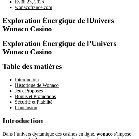
Eylül 23, 2025
wonacofrance.com
Exploration Énergique de lUnivers
Wonaco Casino
Exploration Énergique de l’Univers
Wonaco Casino
Table des matières
Introduction
Historique de Wonaco
Jeux Proposés
Bonus et Promotions
Sécurité et Fiabilité
Conclusion
Introduction
Dans l’univers dynamique des casinos en ligne,
wonaco
s’impose