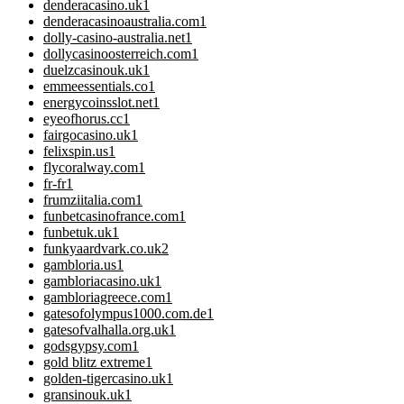
denderacasino.uk
1
denderacasinoaustralia.com
1
dolly-casino-australia.net
1
dollycasinoosterreich.com
1
duelzcasinouk.uk
1
emmeessentials.co
1
energycoinsslot.net
1
eyeofhorus.cc
1
fairgocasino.uk
1
felixspin.us
1
flycoralway.com
1
fr-fr
1
frumziitalia.com
1
funbetcasinofrance.com
1
funbetuk.uk
1
funkyaardvark.co.uk
2
gambloria.us
1
gambloriacasino.uk
1
gambloriagreece.com
1
gatesofolympus1000.com.de
1
gatesofvalhalla.org.uk
1
godsgypsy.com
1
gold blitz extreme
1
golden-tigercasino.uk
1
gransinouk.uk
1