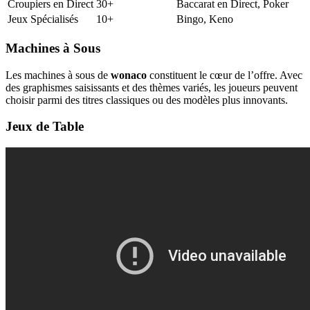
Croupiers en Direct
30+
Baccarat en Direct, Poker
Jeux Spécialisés
10+
Bingo, Keno
Machines à Sous
Les machines à sous de
wonaco
constituent le cœur de l’offre. Avec
des graphismes saisissants et des thèmes variés, les joueurs peuvent
choisir parmi des titres classiques ou des modèles plus innovants.
Jeux de Table