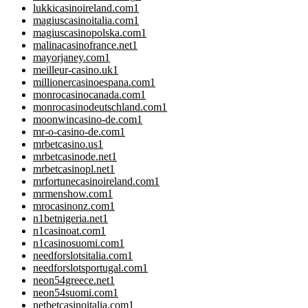
lukkicasinoireland.com
1
magiuscasinoitalia.com
1
magiuscasinopolska.com
1
malinacasinofrance.net
1
mayorjaney.com
1
meilleur-casino.uk
1
millionercasinoespana.com
1
monrocasinocanada.com
1
monrocasinodeutschland.com
1
moonwincasino-de.com
1
mr-o-casino-de.com
1
mrbetcasino.us
1
mrbetcasinode.net
1
mrbetcasinopl.net
1
mrfortunecasinoireland.com
1
mrmenshow.com
1
mrocasinonz.com
1
n1betnigeria.net
1
n1casinoat.com
1
n1casinosuomi.com
1
needforslotsitalia.com
1
needforslotsportugal.com
1
neon54greece.net
1
neon54suomi.com
1
netbetcasinoitalia.com
1