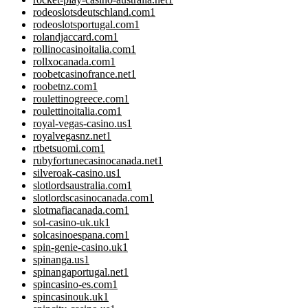
rodeoslotsdeutschland.com
1
rodeoslotsportugal.com
1
rolandjaccard.com
1
rollinocasinoitalia.com
1
rollxocanada.com
1
roobetcasinofrance.net
1
roobetnz.com
1
roulettinogreece.com
1
roulettinoitalia.com
1
royal-vegas-casino.us
1
royalvegasnz.net
1
rtbetsuomi.com
1
rubyfortunecasinocanada.net
1
silveroak-casino.us
1
slotlordsaustralia.com
1
slotlordscasinocanada.com
1
slotmafiacanada.com
1
sol-casino-uk.uk
1
solcasinoespana.com
1
spin-genie-casino.uk
1
spinanga.us
1
spinangaportugal.net
1
spincasino-es.com
1
spincasinouk.uk
1