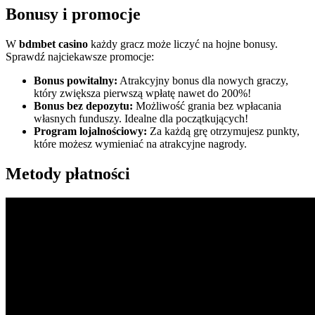
Bonusy i promocje
W
bdmbet casino
każdy gracz może liczyć na hojne bonusy.
Sprawdź najciekawsze promocje:
Bonus powitalny:
Atrakcyjny bonus dla nowych graczy,
który zwiększa pierwszą wpłatę nawet do 200%!
Bonus bez depozytu:
Możliwość grania bez wpłacania
własnych funduszy. Idealne dla początkujących!
Program lojalnościowy:
Za każdą grę otrzymujesz punkty,
które możesz wymieniać na atrakcyjne nagrody.
Metody płatności