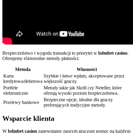
Bezpieczeństwo i wygoda transakcji to priorytet w
bdmbet casino
.
Oferujemy różnorodne metody płatności:
Metoda
Własności
Karta
Szybkie i łatwe wpłaty, akceptowane przez
kredytowa/debetowa
większość graczy.
Portfele
Metody takie jak Skrill czy Neteller, które
elektroniczne
oferują wysoki poziom bezpieczeństwa.
Bezpieczne opcje, idealne dla graczy
Przelewy bankowe
preferujących tradycyjne metody.
Wsparcie klienta
W
bdmbet casino
zapewniamy naszym graczom pomoc na każdym