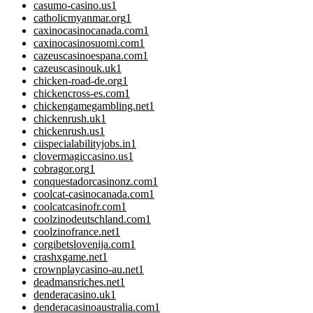
casumo-casino.us
1
catholicmyanmar.org
1
caxinocasinocanada.com
1
caxinocasinosuomi.com
1
cazeuscasinoespana.com
1
cazeuscasinouk.uk
1
chicken-road-de.org
1
chickencross-es.com
1
chickengamegambling.net
1
chickenrush.uk
1
chickenrush.us
1
ciispecialabilityjobs.in
1
clovermagiccasino.us
1
cobragor.org
1
conquestadorcasinonz.com
1
coolcat-casinocanada.com
1
coolcatcasinofr.com
1
coolzinodeutschland.com
1
coolzinofrance.net
1
corgibetslovenija.com
1
crashxgame.net
1
crownplaycasino-au.net
1
deadmansriches.net
1
denderacasino.uk
1
denderacasinoaustralia.com
1