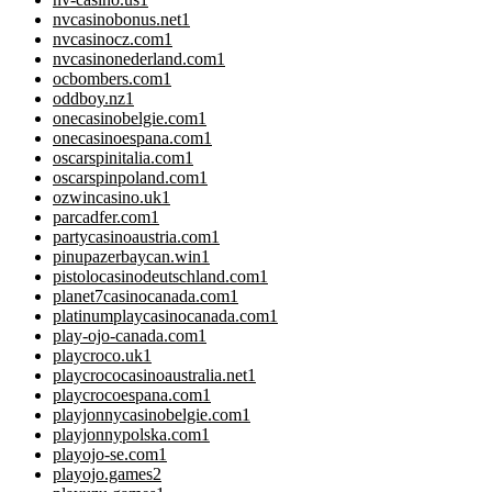
nvcasinobonus.net
1
nvcasinocz.com
1
nvcasinonederland.com
1
ocbombers.com
1
oddboy.nz
1
onecasinobelgie.com
1
onecasinoespana.com
1
oscarspinitalia.com
1
oscarspinpoland.com
1
ozwincasino.uk
1
parcadfer.com
1
partycasinoaustria.com
1
pinupazerbaycan.win
1
pistolocasinodeutschland.com
1
planet7casinocanada.com
1
platinumplaycasinocanada.com
1
play-ojo-canada.com
1
playcroco.uk
1
playcrococasinoaustralia.net
1
playcrocoespana.com
1
playjonnycasinobelgie.com
1
playjonnypolska.com
1
playojo-se.com
1
playojo.games
2