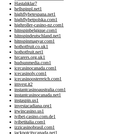
Hastalıklar
7
hellspinpl.net
1
highflybetespana.net
1
highflybetpolska.com
1
highroller-casino-nz.com
1
hitnspinbelgique.com
1
hitnspindeutschland.net
1
hitnspinmagyar.com
1
hothotfruit.co.uk
1
hothotfruit.net
1
hrcarers.org.uk
1
hudsunmedia.com
1
icecasinocanada.com
1
icecasinolv.com
1
icecasinoosterreich.com
1
imvest.it
2
instantcasinoaustralia.com
1
instantcasinocanada.net
1
instaspin.us
1
investacadiana.org
1
irwincasino.us
1
ivibet-casino.com.de
1
ivibetitalia.com
1
izzicasinobrasil.com
1
jackpotcitycanada.net
1