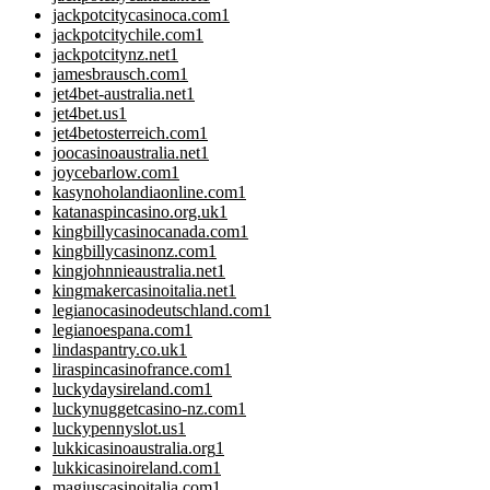
jackpotcitycasinoca.com
1
jackpotcitychile.com
1
jackpotcitynz.net
1
jamesbrausch.com
1
jet4bet-australia.net
1
jet4bet.us
1
jet4betosterreich.com
1
joocasinoaustralia.net
1
joycebarlow.com
1
kasynoholandiaonline.com
1
katanaspincasino.org.uk
1
kingbillycasinocanada.com
1
kingbillycasinonz.com
1
kingjohnnieaustralia.net
1
kingmakercasinoitalia.net
1
legianocasinodeutschland.com
1
legianoespana.com
1
lindaspantry.co.uk
1
liraspincasinofrance.com
1
luckydaysireland.com
1
luckynuggetcasino-nz.com
1
luckypennyslot.us
1
lukkicasinoaustralia.org
1
lukkicasinoireland.com
1
magiuscasinoitalia.com
1