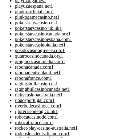
playuzu.games
1
playuzuespana.net
1
plinko-official.com
1
plinkogamecasino.net
1
poker-stars-casino.us
1
pokerstarscasino-uk.uk
1
pokerstarscasinocanada.org
1
pokerstarscasinoespana.com
1
pokerstarscasinoitalia.net
1
posidocasinogreece.com
1
quatrocasinocanada.org
1
quigiococasinoitalia.com
1
rabonacanada.com
1
rabonadeutschland.net
1
rabonafrance.com
1
raging-bull-casino.us
1
ragingbullcasinocanada.net
1
rickycasinoaustralia.net
1
rioaceportugal.com
1
riverbellecasinoca.com
1
rjlprecisioneng.co.uk
1
robocatcasinode.com
1
robocatfrance.com
1
rocket-play-casino-australia.net
1
rodeoslotsdeutschland.com
1