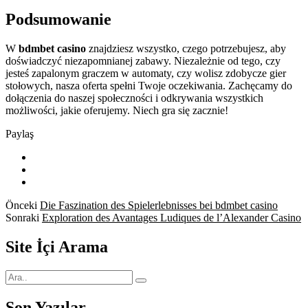
Podsumowanie
W
bdmbet casino
znajdziesz wszystko, czego potrzebujesz, aby
doświadczyć niezapomnianej zabawy. Niezależnie od tego, czy
jesteś zapalonym graczem w automaty, czy wolisz zdobycze gier
stołowych, nasza oferta spełni Twoje oczekiwania. Zachęcamy do
dołączenia do naszej społeczności i odkrywania wszystkich
możliwości, jakie oferujemy. Niech gra się zacznie!
Paylaş
Önceki
Die Faszination des Spielerlebnisses bei bdmbet casino
Sonraki
Exploration des Avantages Ludiques de l’Alexander Casino
Site İçi Arama
Son Yazılar