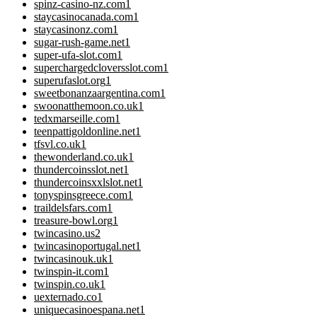
spinz-casino-nz.com
1
staycasinocanada.com
1
staycasinonz.com
1
sugar-rush-game.net
1
super-ufa-slot.com
1
superchargedcloversslot.com
1
superufaslot.org
1
sweetbonanzaargentina.com
1
swoonatthemoon.co.uk
1
tedxmarseille.com
1
teenpattigoldonline.net
1
tfsvl.co.uk
1
thewonderland.co.uk
1
thundercoinsslot.net
1
thundercoinsxxlslot.net
1
tonyspinsgreece.com
1
traildelsfars.com
1
treasure-bowl.org
1
twincasino.us
2
twincasinoportugal.net
1
twincasinouk.uk
1
twinspin-it.com
1
twinspin.co.uk
1
uexternado.co
1
uniquecasinoespana.net
1