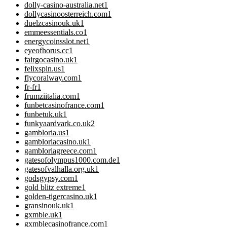
dolly-casino-australia.net
1
dollycasinoosterreich.com
1
duelzcasinouk.uk
1
emmeessentials.co
1
energycoinsslot.net
1
eyeofhorus.cc
1
fairgocasino.uk
1
felixspin.us
1
flycoralway.com
1
fr-fr
1
frumziitalia.com
1
funbetcasinofrance.com
1
funbetuk.uk
1
funkyaardvark.co.uk
2
gambloria.us
1
gambloriacasino.uk
1
gambloriagreece.com
1
gatesofolympus1000.com.de
1
gatesofvalhalla.org.uk
1
godsgypsy.com
1
gold blitz extreme
1
golden-tigercasino.uk
1
gransinouk.uk
1
gxmble.uk
1
gxmblecasinofrance.com
1