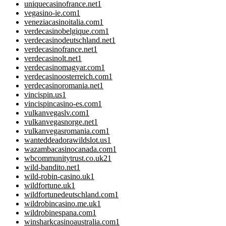
uniquecasinofrance.net
1
vegasino-ie.com
1
veneziacasinoitalia.com
1
verdecasinobelgique.com
1
verdecasinodeutschland.net
1
verdecasinofrance.net
1
verdecasinolt.net
1
verdecasinomagyar.com
1
verdecasinoosterreich.com
1
verdecasinoromania.net
1
vincispin.us
1
vincispincasino-es.com
1
vulkanvegaslv.com
1
vulkanvegasnorge.net
1
vulkanvegasromania.com
1
wanteddeadorawildslot.us
1
wazambacasinocanada.com
1
wbcommunitytrust.co.uk2
1
wild-bandito.net
1
wild-robin-casino.uk
1
wildfortune.uk
1
wildfortunedeutschland.com
1
wildrobincasino.me.uk
1
wildrobinespana.com
1
winsharkcasinoaustralia.com
1