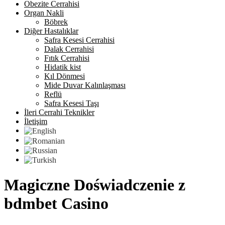
Obezite Cerrahisi
Organ Nakli
Böbrek
Diğer Hastalıklar
Safra Kesesi Cerrahisi
Dalak Cerrahisi
Fıtık Cerrahisi
Hidatik kist
Kıl Dönmesi
Mide Duvar Kalınlaşması
Reflü
Safra Kesesi Taşı
İleri Cerrahi Teknikler
İletişim
Magiczne Doświadczenie z
bdmbet Casino