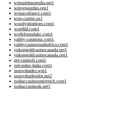
winspiritaustralia.net
1
winvegasplus.org
1
wonacofrance.com
1
woo-casino.us
1
woodyshotdogs.com
1
wordlid.com
1
workforusdakc.com
1
yabby-casinonz.com
1
yabbycasinosouthafrica.com
1
yukongoldcasinocanada.net
1
yukongoldcasinocanada.org
1
zet-casinofi.com
1
zetcasino-italia.com
1
zeusvshades.win
1
zeusvshadesslot.net
2
zodiaccasinoosterreich.com
1
zodiaccasinosk.net
1