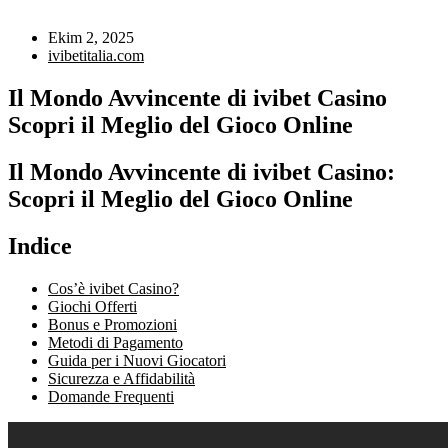
Ekim 2, 2025
ivibetitalia.com
Il Mondo Avvincente di ivibet Casino
Scopri il Meglio del Gioco Online
Il Mondo Avvincente di ivibet Casino:
Scopri il Meglio del Gioco Online
Indice
Cos’è ivibet Casino?
Giochi Offerti
Bonus e Promozioni
Metodi di Pagamento
Guida per i Nuovi Giocatori
Sicurezza e Affidabilità
Domande Frequenti