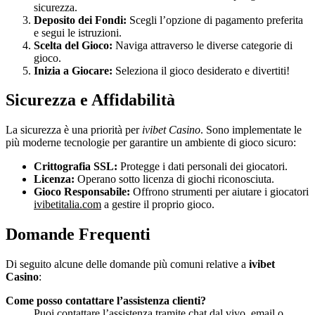
sicurezza.
Deposito dei Fondi:
Scegli l’opzione di pagamento preferita
e segui le istruzioni.
Scelta del Gioco:
Naviga attraverso le diverse categorie di
gioco.
Inizia a Giocare:
Seleziona il gioco desiderato e divertiti!
Sicurezza e Affidabilità
La sicurezza è una priorità per
ivibet Casino
. Sono implementate le
più moderne tecnologie per garantire un ambiente di gioco sicuro:
Crittografia SSL:
Protegge i dati personali dei giocatori.
Licenza:
Operano sotto licenza di giochi riconosciuta.
Gioco Responsabile:
Offrono strumenti per aiutare i giocatori
ivibetitalia.com
a gestire il proprio gioco.
Domande Frequenti
Di seguito alcune delle domande più comuni relative a
ivibet
Casino
:
Come posso contattare l’assistenza clienti?
Puoi contattare l’assistenza tramite chat dal vivo, email o