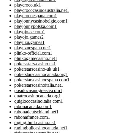
playcroco.uk
1
playcrococasinoaustralia.net
1
playcrocoespana.com
1
playjonnycasinobelgie.com
1
playjonnypolska.com
1
playojo-se.com
1
playojo.games
2
playuzu.games
1
playuzuespana.net
1
plinko-official.com
1
plinkogamecasino.net
1
poker-stars-casino.us
1
pokerstarscasino-uk.uk
1
pokerstarscasinocanada.org
1
pokerstarscasinoespana.com
1
pokerstarscasinoitalia.net
1
posidocasinogreece.com
1
quatrocasinocanada.org
1
quigiococasinoitalia.com
1
rabonacanada.com
1
rabonadeutschland.net
1
rabonafrance.com
1
raging-bull-casino.us
1
ragingbullcasinocanada.net
1