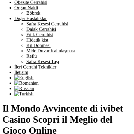
Obezite Cerrahisi
Organ Nakli
Böbrek
Diğer Hastalıklar
Safra Kesesi Cerrahisi
Dalak Cerrahisi
Fıtık Cerrahisi
Hidatik kist
Kıl Dönmesi
Mide Duvar Kalınlaşması
Reflü
Safra Kesesi Taşı
İleri Cerrahi Teknikler
İletişim
Il Mondo Avvincente di ivibet
Casino Scopri il Meglio del
Gioco Online