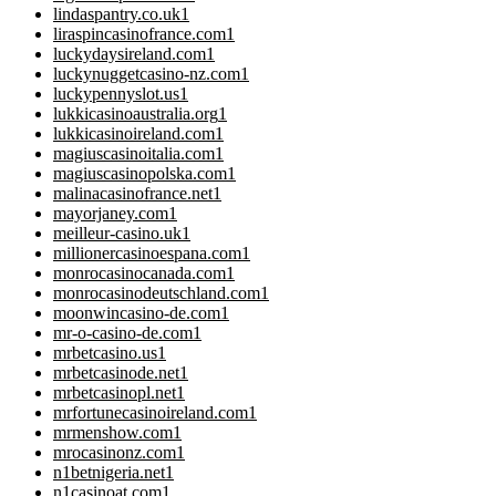
lindaspantry.co.uk
1
liraspincasinofrance.com
1
luckydaysireland.com
1
luckynuggetcasino-nz.com
1
luckypennyslot.us
1
lukkicasinoaustralia.org
1
lukkicasinoireland.com
1
magiuscasinoitalia.com
1
magiuscasinopolska.com
1
malinacasinofrance.net
1
mayorjaney.com
1
meilleur-casino.uk
1
millionercasinoespana.com
1
monrocasinocanada.com
1
monrocasinodeutschland.com
1
moonwincasino-de.com
1
mr-o-casino-de.com
1
mrbetcasino.us
1
mrbetcasinode.net
1
mrbetcasinopl.net
1
mrfortunecasinoireland.com
1
mrmenshow.com
1
mrocasinonz.com
1
n1betnigeria.net
1
n1casinoat.com
1