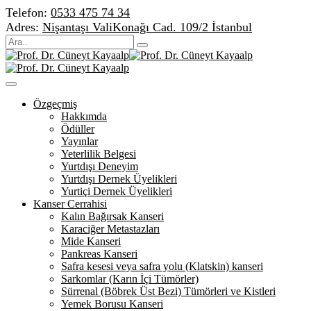
Telefon:
0533 475 74 34
Adres:
Nişantaşı ValiKonağı Cad. 109/2 İstanbul
Özgeçmiş
Hakkımda
Ödüller
Yayınlar
Yeterlilik Belgesi
Yurtdışı Deneyim
Yurtdışı Dernek Üyelikleri
Yurtiçi Dernek Üyelikleri
Kanser Cerrahisi
Kalın Bağırsak Kanseri
Karaciğer Metastazları
Mide Kanseri
Pankreas Kanseri
Safra kesesi veya safra yolu (Klatskin) kanseri
Sarkomlar (Karın İçi Tümörler)
Sürrenal (Böbrek Üst Bezi) Tümörleri ve Kistleri
Yemek Borusu Kanseri