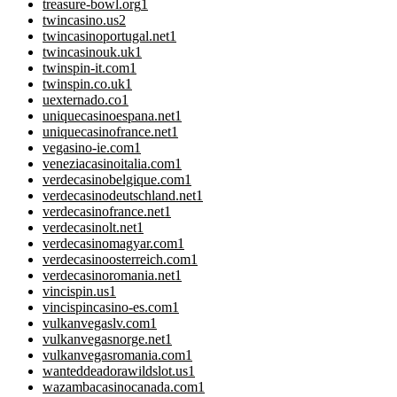
treasure-bowl.org
1
twincasino.us
2
twincasinoportugal.net
1
twincasinouk.uk
1
twinspin-it.com
1
twinspin.co.uk
1
uexternado.co
1
uniquecasinoespana.net
1
uniquecasinofrance.net
1
vegasino-ie.com
1
veneziacasinoitalia.com
1
verdecasinobelgique.com
1
verdecasinodeutschland.net
1
verdecasinofrance.net
1
verdecasinolt.net
1
verdecasinomagyar.com
1
verdecasinoosterreich.com
1
verdecasinoromania.net
1
vincispin.us
1
vincispincasino-es.com
1
vulkanvegaslv.com
1
vulkanvegasnorge.net
1
vulkanvegasromania.com
1
wanteddeadorawildslot.us
1
wazambacasinocanada.com
1