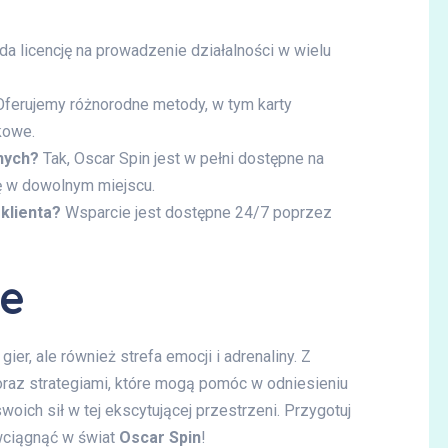
da licencję na prowadzenie działalności w wielu
ferujemy różnorodne metody, w tym karty
kowe.
nych?
Tak, Oscar Spin jest w pełni dostępne na
ę w dowolnym miejscu.
klienta?
Wsparcie jest dostępne 24/7 poprzez
e
ier, ale również strefa emocji i adrenaliny. Z
oraz strategiami, które mogą pomóc w odniesieniu
ich sił w tej ekscytującej przestrzeni. Przygotuj
 wciągnąć w świat
Oscar Spin
!