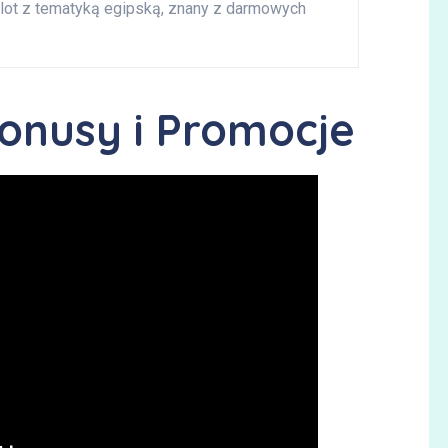
lot z tematyką egipską, znany z darmowych
onusy i Promocje