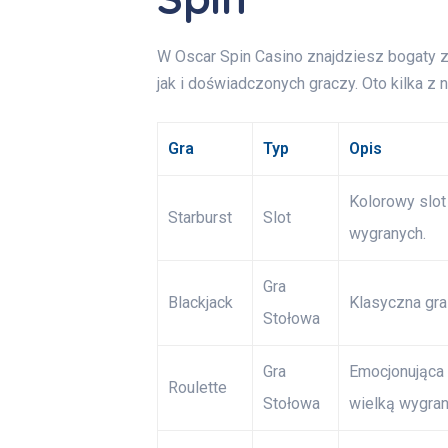
W Oscar Spin Casino znajdziesz bogaty z
jak i doświadczonych graczy. Oto kilka z 
Gra
Typ
Opis
Kolorowy slot
Starburst
Slot
wygranych.
Gra
Blackjack
Klasyczna gra 
Stołowa
Gra
Emocjonująca 
Roulette
Stołowa
wielką wygran