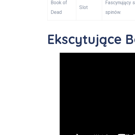
Book of
Fascynujący s
Slot
Dead
spinów.
Ekscytujące B