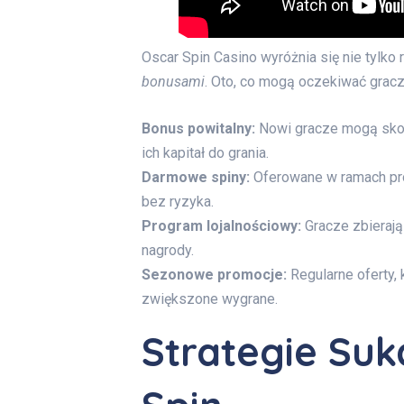
Oscar Spin Casino wyróżnia się nie tylko 
bonusami
. Oto, co mogą oczekiwać gracz
Bonus powitalny:
Nowi gracze mogą skorz
ich kapitał do grania.
Darmowe spiny:
Oferowane w ramach prom
bez ryzyka.
Program lojalnościowy:
Gracze zbierają
nagrody.
Sezonowe promocje:
Regularne oferty,
zwiększone wygrane.
Strategie Suk