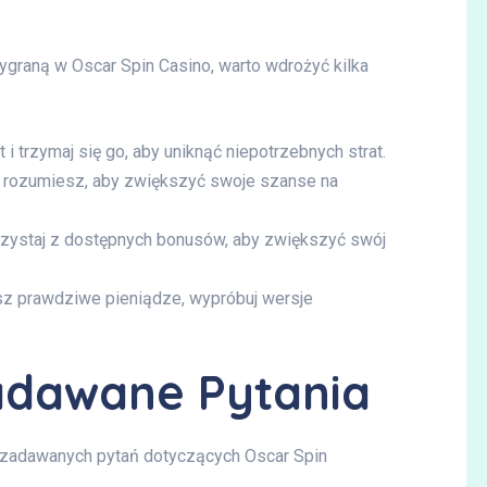
raną w Oscar Spin Casino, warto wdrożyć kilka
 i trzymaj się go, aby uniknąć niepotrzebnych strat.
 i rozumiesz, aby zwiększyć swoje szanse na
ystaj z dostępnych bonusów, aby zwiększyć swój
z prawdziwe pieniądze, wypróbuj wersje
Zadawane Pytania
j zadawanych pytań dotyczących Oscar Spin