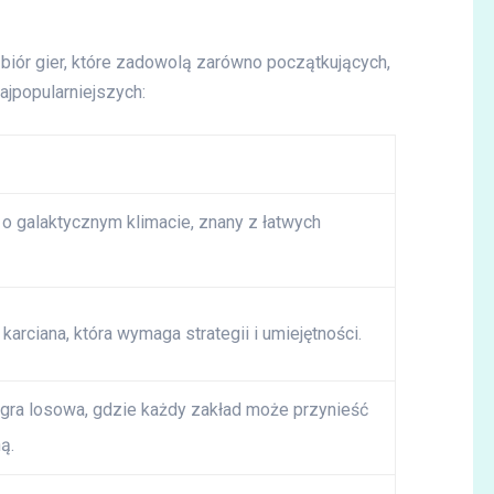
biór gier, które zadowolą zarówno początkujących,
najpopularniejszych:
 o galaktycznym klimacie, znany z łatwych
karciana, która wymaga strategii i umiejętności.
gra losowa, gdzie każdy zakład może przynieść
ą.