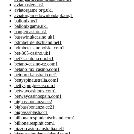
aviamasters.us
1
aviatorgame.org.uk
1
aviatorgamedownloadapk.org
1
ballonix.us
1
ballonixgame.uk
1
bangercasino.us
1
basswinukcasino.uk
1
bdmbet-deutschland.net
1
bdmbetcasinopolska.com
1
bet-365-casino.uk
1
bet7k-entrar.com.br
1
betano-casino-cz.com
1
betano-mx-casino.com
1
betonred-australia.net
1
bettyspinaustralia.com
1
bettyspingreece.com
1
betwaycasinonz.com
1
betwaycasinospain.com
1
bigbassbonanza.cc
2
bigbassbonanza.cc2
1
bigbasssplash.cc
1
billionairespindeutschland.com
1
billionairespinit.com
1
bizzo-casino-australia.net
1
bizzocasinodeutschland.com
1