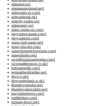
spinanga.us
1
spinangaportugal.net
1
spincasino-es.com
1
spincasinouk.uk
1
spincity-casino.us
1
spingranny.us
1
spinz-casino-nz.com
1
staycasinocanada.com
1
staycasinonz.com
1
sugar-rush-game.net
1
super-ufa-slot.com
1
superchargedcloversslot.com
1
superufaslot.org
1
sweetbonanzaargentina.com
1
swoonatthemoon.co.uk
1
tedxmarseille.com
1
teenpattigoldonline.net
1
tfsvl.co.uk
1
thewonderland.co.uk
1
thundercoinsslot.net
1
thundercoinsxxlslot.net
1
tonyspinsgreece.com
1
traildelsfars.com
1
treasure-bowl.org
1