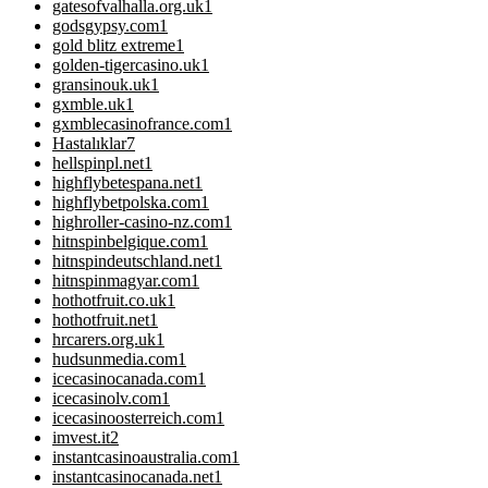
gatesofvalhalla.org.uk
1
godsgypsy.com
1
gold blitz extreme
1
golden-tigercasino.uk
1
gransinouk.uk
1
gxmble.uk
1
gxmblecasinofrance.com
1
Hastalıklar
7
hellspinpl.net
1
highflybetespana.net
1
highflybetpolska.com
1
highroller-casino-nz.com
1
hitnspinbelgique.com
1
hitnspindeutschland.net
1
hitnspinmagyar.com
1
hothotfruit.co.uk
1
hothotfruit.net
1
hrcarers.org.uk
1
hudsunmedia.com
1
icecasinocanada.com
1
icecasinolv.com
1
icecasinoosterreich.com
1
imvest.it
2
instantcasinoaustralia.com
1
instantcasinocanada.net
1