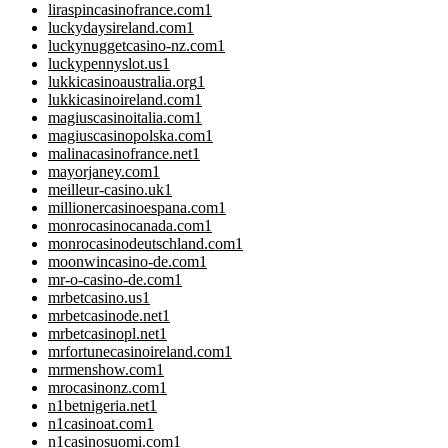
liraspincasinofrance.com
1
luckydaysireland.com
1
luckynuggetcasino-nz.com
1
luckypennyslot.us
1
lukkicasinoaustralia.org
1
lukkicasinoireland.com
1
magiuscasinoitalia.com
1
magiuscasinopolska.com
1
malinacasinofrance.net
1
mayorjaney.com
1
meilleur-casino.uk
1
millionercasinoespana.com
1
monrocasinocanada.com
1
monrocasinodeutschland.com
1
moonwincasino-de.com
1
mr-o-casino-de.com
1
mrbetcasino.us
1
mrbetcasinode.net
1
mrbetcasinopl.net
1
mrfortunecasinoireland.com
1
mrmenshow.com
1
mrocasinonz.com
1
n1betnigeria.net
1
n1casinoat.com
1
n1casinosuomi.com
1