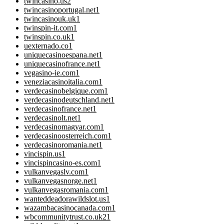
twincasino.us
2
twincasinoportugal.net
1
twincasinouk.uk
1
twinspin-it.com
1
twinspin.co.uk
1
uexternado.co
1
uniquecasinoespana.net
1
uniquecasinofrance.net
1
vegasino-ie.com
1
veneziacasinoitalia.com
1
verdecasinobelgique.com
1
verdecasinodeutschland.net
1
verdecasinofrance.net
1
verdecasinolt.net
1
verdecasinomagyar.com
1
verdecasinoosterreich.com
1
verdecasinoromania.net
1
vincispin.us
1
vincispincasino-es.com
1
vulkanvegaslv.com
1
vulkanvegasnorge.net
1
vulkanvegasromania.com
1
wanteddeadorawildslot.us
1
wazambacasinocanada.com
1
wbcommunitytrust.co.uk2
1