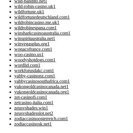
wild-bandito.net
1
wild-robin-casino.uk
1
wildfortune.uk
1
wildfortunedeutschland.com
1
wildrobincasino.me.uk
1
wildrobinespana.com
1
winsharkcasinoaustralia.com
1
winspiritaustralia.net
1
winvegasplus.org
1
wonacofrance.com
1
woo-casino.us
1
woodyshotdogs.com
1
wordlid.com
1
workforusdakc.com
1
yabby-casinonz.com
1
yabbycasinosouthafrica.com
1
yukongoldcasinocanada.net
1
yukongoldcasinocanada.org
1
zet-casinofi.com
1
zetcasino-italia.com
1
zeusvshades.win
1
zeusvshadesslot.net
2
zodiaccasinoosterreich.com
1
zodiaccasinosk.net
1