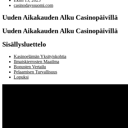
Ekim 13, 2025
casinodayssuomi.com
Uuden Aikakauden Alku Casinopäivillä
Uuden Aikakauden Alku Casinopäivillä
Sisällysluettelo
Kasinoelämän Yksityiskohtia
Ilmaiskierrosten Maailma
Bonusten Vertailu
Pelaamisen Turvallisuus
Lopuksi