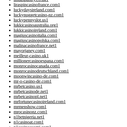
liraspincasinofrance.com
1
luckydaysireland.com
1
luckynuggetcasino-nz.com
1
luckypennyslot.us
1
lukkicasinoaustralia.org
1
lukkicasinoireland.com
1
magiuscasinoitalia.com
1
magiuscasinopolska.com
1
malinacasinofrance.net
1
mayorjaney.com
1
meilleur-casino.uk
1
millionercasinoespana.com
1
monrocasinocanada.com
1
monrocasinodeutschland.com
1
moonwincasino-de.com
1
mr-o-casino-de.com
1
mrbetcasino.us
1
mrbetcasinode.net
1
mrbetcasinopl.net
1
mrfortunecasinoireland.com
1
mrmenshow.com
1
mrocasinonz.com
1
n1betnigeria.net
1
n1casinoat.com
1