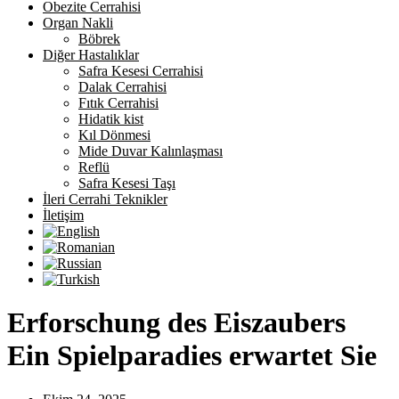
Obezite Cerrahisi
Organ Nakli
Böbrek
Diğer Hastalıklar
Safra Kesesi Cerrahisi
Dalak Cerrahisi
Fıtık Cerrahisi
Hidatik kist
Kıl Dönmesi
Mide Duvar Kalınlaşması
Reflü
Safra Kesesi Taşı
İleri Cerrahi Teknikler
İletişim
Erforschung des Eiszaubers
Ein Spielparadies erwartet Sie