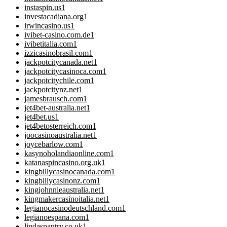
instaspin.us
1
investacadiana.org
1
irwincasino.us
1
ivibet-casino.com.de
1
ivibetitalia.com
1
izzicasinobrasil.com
1
jackpotcitycanada.net
1
jackpotcitycasinoca.com
1
jackpotcitychile.com
1
jackpotcitynz.net
1
jamesbrausch.com
1
jet4bet-australia.net
1
jet4bet.us
1
jet4betosterreich.com
1
joocasinoaustralia.net
1
joycebarlow.com
1
kasynoholandiaonline.com
1
katanaspincasino.org.uk
1
kingbillycasinocanada.com
1
kingbillycasinonz.com
1
kingjohnnieaustralia.net
1
kingmakercasinoitalia.net
1
legianocasinodeutschland.com
1
legianoespana.com
1
lindaspantry.co.uk
1