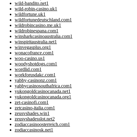
wild-bandito.net
1
wild-robin-casino.uk
1
wildfortune.uk
1
wildfortunedeutschland.com
1
wildrobincasino.me.uk
1
wildrobinespana.com
1
winsharkcasinoaustralia.com
1
winspiritaustralia.net
1
winvegasplus.org
1
wonacofrance.com
1
woo-casino.us
1
woodyshotdogs.com
1
wordlid.com
1
workforusdakc.com
1
yabby-casinonz.com
1
yabbycasinosouthafrica.com
1
yukongoldcasinocanada.net
1
yukongoldcasinocanada.org
1
zet-casinofi.com
1
zetcasino-italia.com
1
zeusvshades.win
1
zeusvshadesslot.net
2
zodiaccasinoosterreich.com
1
zodiaccasinosk.net
1