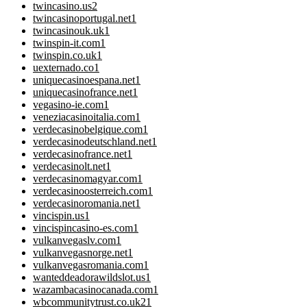
twincasino.us
2
twincasinoportugal.net
1
twincasinouk.uk
1
twinspin-it.com
1
twinspin.co.uk
1
uexternado.co
1
uniquecasinoespana.net
1
uniquecasinofrance.net
1
vegasino-ie.com
1
veneziacasinoitalia.com
1
verdecasinobelgique.com
1
verdecasinodeutschland.net
1
verdecasinofrance.net
1
verdecasinolt.net
1
verdecasinomagyar.com
1
verdecasinoosterreich.com
1
verdecasinoromania.net
1
vincispin.us
1
vincispincasino-es.com
1
vulkanvegaslv.com
1
vulkanvegasnorge.net
1
vulkanvegasromania.com
1
wanteddeadorawildslot.us
1
wazambacasinocanada.com
1
wbcommunitytrust.co.uk2
1