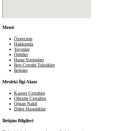
Menü
Özgeçmiş
Hakkımda
Yayınlar
Ödüller
Hasta Yorumları
İleri Cerrahi Teknikler
İletişim
Mesleki İlgi Alanı
Kanser Cerrahisi
Obezite Cerrahisi
Organ Nakli
Diğer Hastalıklar
İletişim Bilgileri