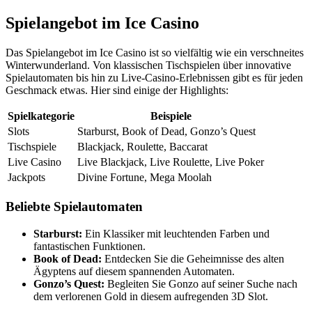
Spielangebot im Ice Casino
Das Spielangebot im Ice Casino ist so vielfältig wie ein verschneites
Winterwunderland. Von klassischen Tischspielen über innovative
Spielautomaten bis hin zu Live-Casino-Erlebnissen gibt es für jeden
Geschmack etwas. Hier sind einige der Highlights:
Spielkategorie
Beispiele
Slots
Starburst, Book of Dead, Gonzo’s Quest
Tischspiele
Blackjack, Roulette, Baccarat
Live Casino
Live Blackjack, Live Roulette, Live Poker
Jackpots
Divine Fortune, Mega Moolah
Beliebte Spielautomaten
Starburst:
Ein Klassiker mit leuchtenden Farben und
fantastischen Funktionen.
Book of Dead:
Entdecken Sie die Geheimnisse des alten
Ägyptens auf diesem spannenden Automaten.
Gonzo’s Quest:
Begleiten Sie Gonzo auf seiner Suche nach
dem verlorenen Gold in diesem aufregenden 3D Slot.