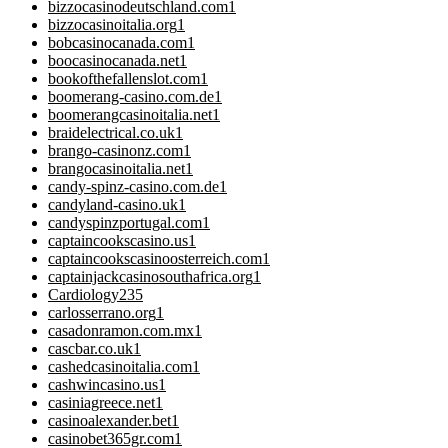
bizzocasinodeutschland.com
1
bizzocasinoitalia.org
1
bobcasinocanada.com
1
boocasinocanada.net
1
bookofthefallenslot.com
1
boomerang-casino.com.de
1
boomerangcasinoitalia.net
1
braidelectrical.co.uk
1
brango-casinonz.com
1
brangocasinoitalia.net
1
candy-spinz-casino.com.de
1
candyland-casino.uk
1
candyspinzportugal.com
1
captaincookscasino.us
1
captaincookscasinoosterreich.com
1
captainjackcasinosouthafrica.org
1
Cardiology
235
carlosserrano.org
1
casadonramon.com.mx
1
cascbar.co.uk
1
cashedcasinoitalia.com
1
cashwincasino.us
1
casiniagreece.net
1
casinoalexander.bet
1
casinobet365gr.com
1