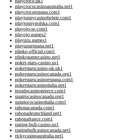
playcroco.uk
1
playcrococasinoaustralia.net
1
playcrocoespana.com
1
playjonnycasinobelgie.com
1
playjonnypolska.com
1
playojo-se.com
1
playojo.games
2
playuzu.games
1
playuzuespana.net
1
plinko-official.com
1
plinkogamecasino.net
1
poker-stars-casino.us
1
pokerstarscasino-uk.uk
1
pokerstarscasinocanada.org
1
pokerstarscasinoespana.com
1
pokerstarscasinoitalia.net
1
posidocasinogreece.com
1
quatrocasinocanada.org
1
quigiococasinoitalia.com
1
rabonacanada.com
1
rabonadeutschland.net
1
rabonafrance.com
1
raging-bull-casino.us
1
ragingbullcasinocanada.net
1
rickycasinoaustralia.net
1