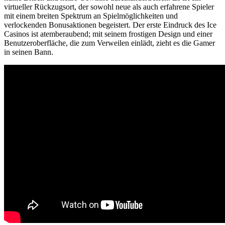
virtueller Rückzugsort, der sowohl neue als auch erfahrene Spieler
mit einem breiten Spektrum an Spielmöglichkeiten und
verlockenden Bonusaktionen begeistert. Der erste Eindruck des Ice
Casinos ist atemberaubend; mit seinem frostigen Design und einer
Benutzeroberfläche, die zum Verweilen einlädt, zieht es die Gamer
in seinen Bann.