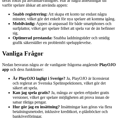
deras fokus på användarvänlighet. Här är några anledningar till
varför spelare älskar att använda appen:
Snabb registrering:
Att skapa ett konto tar endast några
minuter, vilket gör det enkelt för nya spelare att komma igång.
Mobilvänlig:
Appen är anpassad för både smartphones och
surfplattor, vilket ger spelare frihet att spela var de än befinner
sig.
Optimerad prestanda:
Snabba laddningstider och smidig
grafik säkerställer en problemfri spelupplevelse.
Vanliga Frågor
Nedan besvaras några av de vanligaste frågorna angående
PlayOJO
app
och dess funktioner:
Är PlayOJO lagligt i Sverige?
Ja, PlayOJO är licensierat
och reglerat av Svenska Spelinspektionen, vilket gör det
säkert att spela.
Kan jag spela gratis?
Ja, många av spelen erbjuder gratis
versioner, vilket ger spelare möjligheten att prova innan de
satsar riktiga pengar.
Hur gör jag en insättning?
Insättningar kan göras via flera
betalningsmetoder, inklusive kreditkort, e-plånböcker och
banköverföringar.