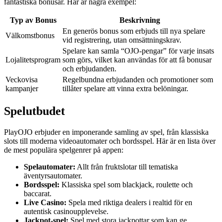
fantastiska bonusar. Här är några exempel:
Typ av Bonus
Beskrivning
En generös bonus som erbjuds till nya spelare
Välkomstbonus
vid registrering, utan omsättningskrav.
Spelare kan samla “OJO-pengar” för varje insats
Lojalitetsprogram
som görs, vilket kan användas för att få bonusar
och erbjudanden.
Veckovisa
Regelbundna erbjudanden och promotioner som
kampanjer
tillåter spelare att vinna extra belöningar.
Spelutbudet
PlayOJO erbjuder en imponerande samling av spel, från klassiska
slots till moderna videoautomater och bordsspel. Här är en lista över
de mest populära spelgenrer på appen:
Spelautomater:
Allt från fruktslotar till tematiska
äventyrsautomater.
Bordsspel:
Klassiska spel som blackjack, roulette och
baccarat.
Live Casino:
Spela med riktiga dealers i realtid för en
autentisk casinoupplevelse.
Jackpot-spel:
Spel med stora jackpottar som kan ge