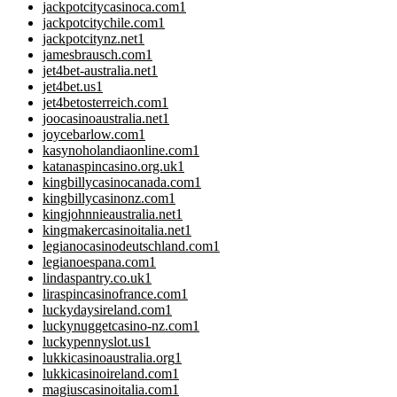
jackpotcitycasinoca.com
1
jackpotcitychile.com
1
jackpotcitynz.net
1
jamesbrausch.com
1
jet4bet-australia.net
1
jet4bet.us
1
jet4betosterreich.com
1
joocasinoaustralia.net
1
joycebarlow.com
1
kasynoholandiaonline.com
1
katanaspincasino.org.uk
1
kingbillycasinocanada.com
1
kingbillycasinonz.com
1
kingjohnnieaustralia.net
1
kingmakercasinoitalia.net
1
legianocasinodeutschland.com
1
legianoespana.com
1
lindaspantry.co.uk
1
liraspincasinofrance.com
1
luckydaysireland.com
1
luckynuggetcasino-nz.com
1
luckypennyslot.us
1
lukkicasinoaustralia.org
1
lukkicasinoireland.com
1
magiuscasinoitalia.com
1