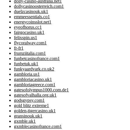
dolly-casino-australia.net
1
dollycasinoosterreich.com
1
duelzcasinouk.uk
1
emmeessentials.co
1
energycoinsslot.net
1
eyeofhorus.cc
1
fairgocasino.uk
1
felixspin.us
1
flycoralway.com
1
fr-fr
1
frumziitalia.com
1
funbetcasinofrance.com
1
funbetuk.uk
1
funkyaardvark.co.uk
2
gambloria.us
1
gambloriacasino.uk
1
gambloriagreece.com
1
gatesofolympus1000.com.de
1
gatesofvalhalla.org.uk
1
godsgypsy.com
1
gold blitz extreme
1
golden-tigercasino.uk
1
gransinouk.uk
1
gxmble.uk
1
gxmblecasinofrance.com
1