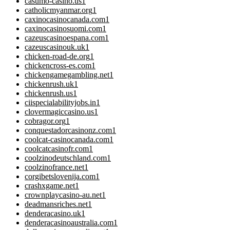
casumo-casino.us
1
catholicmyanmar.org
1
caxinocasinocanada.com
1
caxinocasinosuomi.com
1
cazeuscasinoespana.com
1
cazeuscasinouk.uk
1
chicken-road-de.org
1
chickencross-es.com
1
chickengamegambling.net
1
chickenrush.uk
1
chickenrush.us
1
ciispecialabilityjobs.in
1
clovermagiccasino.us
1
cobragor.org
1
conquestadorcasinonz.com
1
coolcat-casinocanada.com
1
coolcatcasinofr.com
1
coolzinodeutschland.com
1
coolzinofrance.net
1
corgibetslovenija.com
1
crashxgame.net
1
crownplaycasino-au.net
1
deadmansriches.net
1
denderacasino.uk
1
denderacasinoaustralia.com
1