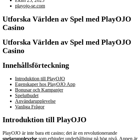
Ekim 25, 2025
playojo-se.com
Utforska Världen av Spel med PlayOJO
Casino
Utforska Världen av Spel med PlayOJO
Casino
Innehållsförteckning
Introduktion till PlayOJO
Egenskaper hos PlayOJO App
Bonusar och Kampanjer
Spelutbudet
Användarupplevelse
Vanliga Frågor
Introduktion till PlayOJO
PlayOJO är inte bara ett casino; det är en revolutionerande
spelarupplevelse
som erbjuder underhållning på hög nivå. Appen är