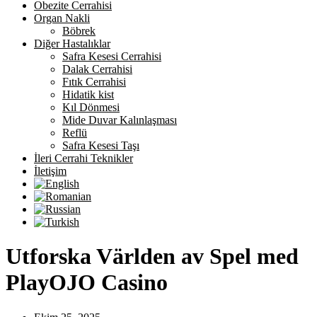
Obezite Cerrahisi
Organ Nakli
Böbrek
Diğer Hastalıklar
Safra Kesesi Cerrahisi
Dalak Cerrahisi
Fıtık Cerrahisi
Hidatik kist
Kıl Dönmesi
Mide Duvar Kalınlaşması
Reflü
Safra Kesesi Taşı
İleri Cerrahi Teknikler
İletişim
Utforska Världen av Spel med
PlayOJO Casino