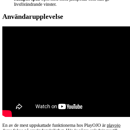
livsförändrande vinster.
Användarupplevelse
En av de mest uppskattade funktionerna hos PlayOJO är
playojo