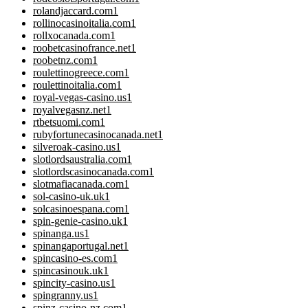
rolandjaccard.com
1
rollinocasinoitalia.com
1
rollxocanada.com
1
roobetcasinofrance.net
1
roobetnz.com
1
roulettinogreece.com
1
roulettinoitalia.com
1
royal-vegas-casino.us
1
royalvegasnz.net
1
rtbetsuomi.com
1
rubyfortunecasinocanada.net
1
silveroak-casino.us
1
slotlordsaustralia.com
1
slotlordscasinocanada.com
1
slotmafiacanada.com
1
sol-casino-uk.uk
1
solcasinoespana.com
1
spin-genie-casino.uk
1
spinanga.us
1
spinangaportugal.net
1
spincasino-es.com
1
spincasinouk.uk
1
spincity-casino.us
1
spingranny.us
1
spinz-casino-nz.com
1