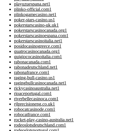
playuzuespana.net
1
plinko-official.com
1
plinkogamecasino.net
1
poker-stars-casino.us
1
pokerstarscasino-uk.uk
1
pokerstarscasinocanada.org
1
pokerstarscasinoespana.com
1
pokerstarscasinoitalia.net
1
posidocasinogreece.com
1
quatrocasinocanada.org
1
quigiococasinoitalia.com
1
rabonacanada.com
1
rabonadeutschland.net
1
rabonafrance.com
1
raging-bull-casino.us
1
ragingbullcasinocanada.net
1
rickycasinoaustralia.net
1
rioaceportugal.com
1
riverbellecasinoca.com
1
rjlprecisioneng.co.uk
1
robocatcasinode.com
1
robocatfrance.com
1
rocket-play-casino-australia.net
1
rodeoslotsdeutschland.com
1
rodeoslotsportugal.com
1