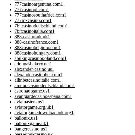
777casinoargentina.com
1
777casinopl.com
1
777casinosouthafrica.com
1
777mxcasino.com
1
7bitcasinodeutschland.com
1
7bitcasinoitalia.com
1
888-casino-uk.uk
1
888-casinofrance.com
1
888casinobelgium.com
1
888casinohungary.com
1
abukingcasinopoland.com
1
adonnasbakery.net
1
alexander-casino.us
1
alexandercasinobet.com
1
allinbetcasinoitalia.com
1
amunracasinodeutschland.com
1
astronautgame.us
1
avantgardecasinoespana.com
1
aviamasters.us
1
aviatorgame.org.uk
1
aviatorgamedownloadapk.org
1
ballonix.us
1
ballonixgame.uk
1
bangercasino.us
1
basswinukcasino.uk
1