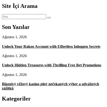
Site İçi Arama
Son Yazılar
Ağustos 1, 2026
Unlock Your Rakoo Account with Effortless Inloggen Secrets
Ağustos 1, 2026
Unlock Hidden Treasures with Thrilling Free Bet Promotions
Ağustos 1, 2026
Bláznivý věžový kasino plný nečekaných výher a odvážných
zážitků
Kategoriler