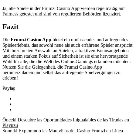
Ja, alle Spiele in der Frumzi Casino App werden regelmäßig auf
Fairness getestet und sind von regulierten Behörden lizenziert.
Fazit
Die
Frumzi Casino App
bietet ein umfassendes und aufregendes
Spieleerlebnis, das sowohl neue als auch erfahrene Spieler anspricht.
Mit ihrer breiten Auswahl an Spielen, attraktiven Bonusangeboten
und einem starken Fokus auf Sicherheit ist sie eine hervorragende
Wahl für alle, die die Welt des Online-Gamings erkunden möchten.
Nutzen Sie die Gelegenheit, die Frumzi Casino App
herunterzuladen und selbst das aufregende Spielvergnügen zu
erleben!
Paylaş
Önceki
Descubre las Oportunidades Inigualables de las Tiradas en
Playuzu
Sonraki
Explorando las Maravillas del Casino Frumzi en Línea