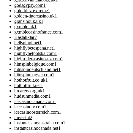
godsgypsy.com
1
gold blitz extreme
1
golden-tigercasino.uk
1
gransinouk.uk
1
gxmble.uk
1
gxmblecasinofrance.com
1
Hastalıklar
7
hellspinpl.net
1
highflybetespana.net
1
highflybetpolska.com
1
highroller-casino-nz.com
1
hitnspinbelgique.com
1
hitnspindeutschland.net
1
hitnspinmagyar.com
1
hothotfruit.co.uk
1
hothotfruit.net
1
hrcarers.org.uk
1
hudsunmedia.com
1
icecasinocanada.com
1
icecasinolv.com
1
icecasinoosterreich.com
1
imvest.it
2
instantcasinoaustralia.com
1
instantcasinocanada.net
1