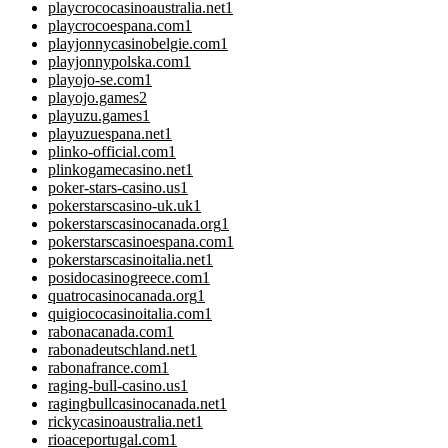
playcrococasinoaustralia.net
1
playcrocoespana.com
1
playjonnycasinobelgie.com
1
playjonnypolska.com
1
playojo-se.com
1
playojo.games
2
playuzu.games
1
playuzuespana.net
1
plinko-official.com
1
plinkogamecasino.net
1
poker-stars-casino.us
1
pokerstarscasino-uk.uk
1
pokerstarscasinocanada.org
1
pokerstarscasinoespana.com
1
pokerstarscasinoitalia.net
1
posidocasinogreece.com
1
quatrocasinocanada.org
1
quigiococasinoitalia.com
1
rabonacanada.com
1
rabonadeutschland.net
1
rabonafrance.com
1
raging-bull-casino.us
1
ragingbullcasinocanada.net
1
rickycasinoaustralia.net
1
rioaceportugal.com
1