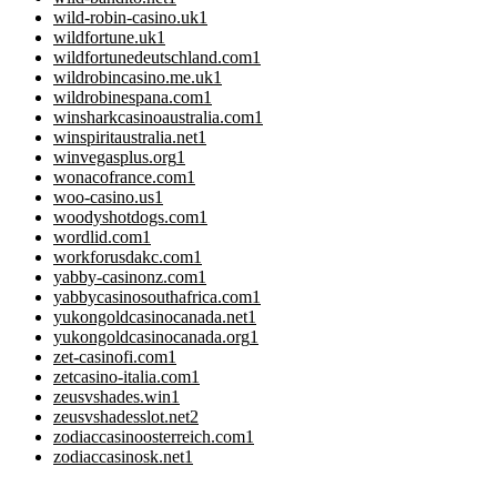
wild-robin-casino.uk
1
wildfortune.uk
1
wildfortunedeutschland.com
1
wildrobincasino.me.uk
1
wildrobinespana.com
1
winsharkcasinoaustralia.com
1
winspiritaustralia.net
1
winvegasplus.org
1
wonacofrance.com
1
woo-casino.us
1
woodyshotdogs.com
1
wordlid.com
1
workforusdakc.com
1
yabby-casinonz.com
1
yabbycasinosouthafrica.com
1
yukongoldcasinocanada.net
1
yukongoldcasinocanada.org
1
zet-casinofi.com
1
zetcasino-italia.com
1
zeusvshades.win
1
zeusvshadesslot.net
2
zodiaccasinoosterreich.com
1
zodiaccasinosk.net
1