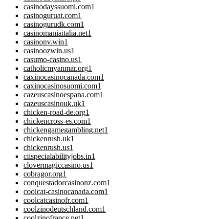
casinodayssuomi.com
1
casinoguruat.com
1
casinogurudk.com
1
casinomaniaitalia.net
1
casinonv.win
1
casinoozwin.us
1
casumo-casino.us
1
catholicmyanmar.org
1
caxinocasinocanada.com
1
caxinocasinosuomi.com
1
cazeuscasinoespana.com
1
cazeuscasinouk.uk
1
chicken-road-de.org
1
chickencross-es.com
1
chickengamegambling.net
1
chickenrush.uk
1
chickenrush.us
1
ciispecialabilityjobs.in
1
clovermagiccasino.us
1
cobragor.org
1
conquestadorcasinonz.com
1
coolcat-casinocanada.com
1
coolcatcasinofr.com
1
coolzinodeutschland.com
1
coolzinofrance.net
1