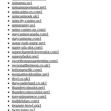
spinanga.us
1
spinangaportugal.net
1
spincasino-es.com
1
spincasinouk.uk
1
spincity-casino.us
1
spingranny.us
1
spinz-casino-nz.com
1
staycasinocanada.com
1
staycasinonz.com
1
sugar-rush-game.net
1
super-ufa-slot.com
1
superchargedcloversslot.com
1
superufaslot.org
1
sweetbonanzaargentina.com
1
swoonatthemoon.co.uk
1
tedxmarseille.com
1
teenpattigoldonline.net
1
tfsvl.co.uk
1
thewonderland.co.uk
1
thundercoinsslot.net
1
thundercoinsxxlslot.net
1
tonyspinsgreece.com
1
traildelsfars.com
1
treasure-bowl.org
1
twincasino.us
2