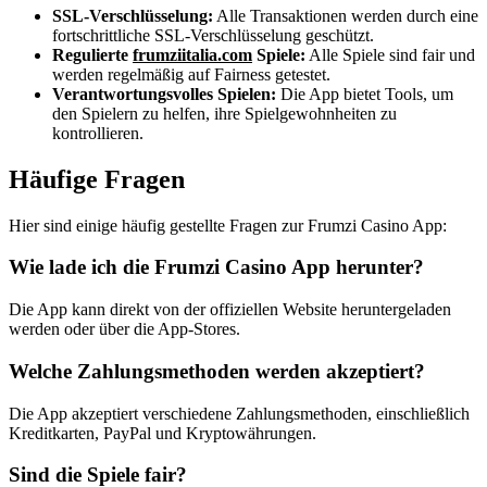
SSL-Verschlüsselung:
Alle Transaktionen werden durch eine
fortschrittliche SSL-Verschlüsselung geschützt.
Regulierte
frumziitalia.com
Spiele:
Alle Spiele sind fair und
werden regelmäßig auf Fairness getestet.
Verantwortungsvolles Spielen:
Die App bietet Tools, um
den Spielern zu helfen, ihre Spielgewohnheiten zu
kontrollieren.
Häufige Fragen
Hier sind einige häufig gestellte Fragen zur Frumzi Casino App:
Wie lade ich die Frumzi Casino App herunter?
Die App kann direkt von der offiziellen Website heruntergeladen
werden oder über die App-Stores.
Welche Zahlungsmethoden werden akzeptiert?
Die App akzeptiert verschiedene Zahlungsmethoden, einschließlich
Kreditkarten, PayPal und Kryptowährungen.
Sind die Spiele fair?