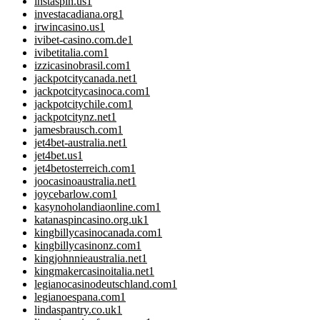
instaspin.us
1
investacadiana.org
1
irwincasino.us
1
ivibet-casino.com.de
1
ivibetitalia.com
1
izzicasinobrasil.com
1
jackpotcitycanada.net
1
jackpotcitycasinoca.com
1
jackpotcitychile.com
1
jackpotcitynz.net
1
jamesbrausch.com
1
jet4bet-australia.net
1
jet4bet.us
1
jet4betosterreich.com
1
joocasinoaustralia.net
1
joycebarlow.com
1
kasynoholandiaonline.com
1
katanaspincasino.org.uk
1
kingbillycasinocanada.com
1
kingbillycasinonz.com
1
kingjohnnieaustralia.net
1
kingmakercasinoitalia.net
1
legianocasinodeutschland.com
1
legianoespana.com
1
lindaspantry.co.uk
1