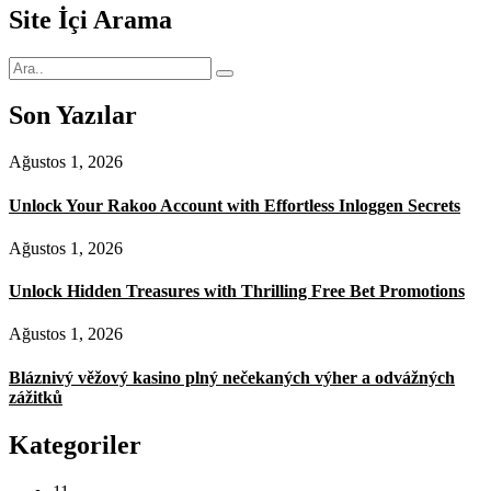
Site İçi Arama
Son Yazılar
Ağustos 1, 2026
Unlock Your Rakoo Account with Effortless Inloggen Secrets
Ağustos 1, 2026
Unlock Hidden Treasures with Thrilling Free Bet Promotions
Ağustos 1, 2026
Bláznivý věžový kasino plný nečekaných výher a odvážných
zážitků
Kategoriler