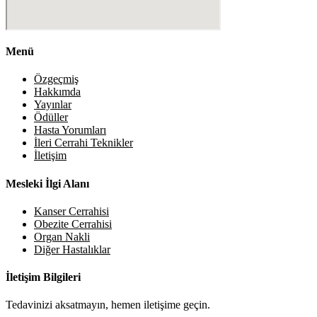
Menü
Özgeçmiş
Hakkımda
Yayınlar
Ödüller
Hasta Yorumları
İleri Cerrahi Teknikler
İletişim
Mesleki İlgi Alanı
Kanser Cerrahisi
Obezite Cerrahisi
Organ Nakli
Diğer Hastalıklar
İletişim Bilgileri
Tedavinizi aksatmayın, hemen iletişime geçin.