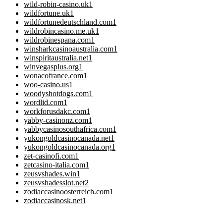
wild-robin-casino.uk
1
wildfortune.uk
1
wildfortunedeutschland.com
1
wildrobincasino.me.uk
1
wildrobinespana.com
1
winsharkcasinoaustralia.com
1
winspiritaustralia.net
1
winvegasplus.org
1
wonacofrance.com
1
woo-casino.us
1
woodyshotdogs.com
1
wordlid.com
1
workforusdakc.com
1
yabby-casinonz.com
1
yabbycasinosouthafrica.com
1
yukongoldcasinocanada.net
1
yukongoldcasinocanada.org
1
zet-casinofi.com
1
zetcasino-italia.com
1
zeusvshades.win
1
zeusvshadesslot.net
2
zodiaccasinoosterreich.com
1
zodiaccasinosk.net
1