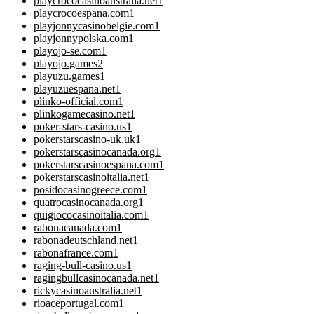
playcrococasinoaustralia.net
1
playcrocoespana.com
1
playjonnycasinobelgie.com
1
playjonnypolska.com
1
playojo-se.com
1
playojo.games
2
playuzu.games
1
playuzuespana.net
1
plinko-official.com
1
plinkogamecasino.net
1
poker-stars-casino.us
1
pokerstarscasino-uk.uk
1
pokerstarscasinocanada.org
1
pokerstarscasinoespana.com
1
pokerstarscasinoitalia.net
1
posidocasinogreece.com
1
quatrocasinocanada.org
1
quigiococasinoitalia.com
1
rabonacanada.com
1
rabonadeutschland.net
1
rabonafrance.com
1
raging-bull-casino.us
1
ragingbullcasinocanada.net
1
rickycasinoaustralia.net
1
rioaceportugal.com
1