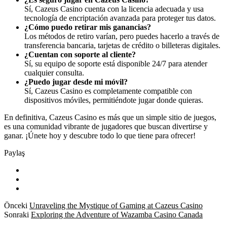
Sí, Cazeus Casino cuenta con la licencia adecuada y usa
tecnología de encriptación avanzada para proteger tus datos.
¿Cómo puedo retirar mis ganancias?
Los métodos de retiro varían, pero puedes hacerlo a través de
transferencia bancaria, tarjetas de crédito o billeteras digitales.
¿Cuentan con soporte al cliente?
Sí, su equipo de soporte está disponible 24/7 para atender
cualquier consulta.
¿Puedo jugar desde mi móvil?
Sí, Cazeus Casino es completamente compatible con
dispositivos móviles, permitiéndote jugar donde quieras.
En definitiva, Cazeus Casino es más que un simple sitio de juegos,
es una comunidad vibrante de jugadores que buscan divertirse y
ganar. ¡Únete hoy y descubre todo lo que tiene para ofrecer!
Paylaş
Önceki
Unraveling the Mystique of Gaming at Cazeus Casino
Sonraki
Exploring the Adventure of Wazamba Casino Canada