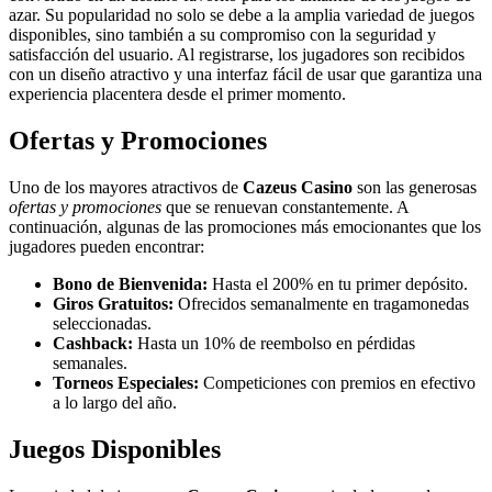
azar. Su popularidad no solo se debe a la amplia variedad de juegos
disponibles, sino también a su compromiso con la seguridad y
satisfacción del usuario. Al registrarse, los jugadores son recibidos
con un diseño atractivo y una interfaz fácil de usar que garantiza una
experiencia placentera desde el primer momento.
Ofertas y Promociones
Uno de los mayores atractivos de
Cazeus Casino
son las generosas
ofertas y promociones
que se renuevan constantemente. A
continuación, algunas de las promociones más emocionantes que los
jugadores pueden encontrar:
Bono de Bienvenida:
Hasta el 200% en tu primer depósito.
Giros Gratuitos:
Ofrecidos semanalmente en tragamonedas
seleccionadas.
Cashback:
Hasta un 10% de reembolso en pérdidas
semanales.
Torneos Especiales:
Competiciones con premios en efectivo
a lo largo del año.
Juegos Disponibles