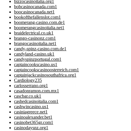
bizzocasinoitalia.org
1
bobcasinocanada.com
1
boocasinocanada.net
1
bookofthefallenslot.com
1
boomerang-casino.com.de
1
boomerangcasinoitalia.net
1
braidelectrical.co.uk
1
brango-casinonz.com
1
brangocasinoitalia.net
1
candy-spinz-casino.com.de
1
candyland-casino.uk
1
candyspinzportugal.com
1
captaincookscasino.us
1
captaincookscasinoosterreich.com
1
captainjackcasinosouthafrica.org
1
Cardiology
235
carlosserrano.org
1
casadonramon.com.mx
1
cascbar.co.uk
1
cashedcasinoitalia.com
1
cashwincasino.us
1
casiniagreece.net
1
casinoalexander.bet
1
casinobet365gr.com
1
casinodaysnz.org
1