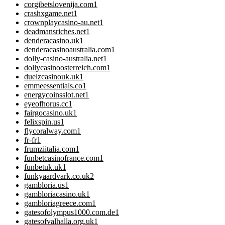
corgibetslovenija.com
1
crashxgame.net
1
crownplaycasino-au.net
1
deadmansriches.net
1
denderacasino.uk
1
denderacasinoaustralia.com
1
dolly-casino-australia.net
1
dollycasinoosterreich.com
1
duelzcasinouk.uk
1
emmeessentials.co
1
energycoinsslot.net
1
eyeofhorus.cc
1
fairgocasino.uk
1
felixspin.us
1
flycoralway.com
1
fr-fr
1
frumziitalia.com
1
funbetcasinofrance.com
1
funbetuk.uk
1
funkyaardvark.co.uk
2
gambloria.us
1
gambloriacasino.uk
1
gambloriagreece.com
1
gatesofolympus1000.com.de
1
gatesofvalhalla.org.uk
1