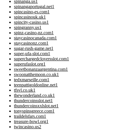
spinanga.us
1
spinangaportugal.net
1
spincasino-es.com
1
spincasinouk.uk
1
spincity-casino.us
1
spingranny.us
1
spinz-casino-nz.com
1
staycasinocanada.com
1
staycasinonz.com
1
sugar-rush-game.net
1
super-ufa-slot.com
1
superchargedcloversslot.com
1
superufaslot.org
1
sweetbonanzaargentina.com
1
swoonatthemoon.co.uk
1
tedxmarseille.com
1
teenpattigoldonline.net
1
tfsvl.co.uk
1
thewonderland.co.uk
1
thundercoinsslot.net
1
thundercoinsxxlslot.net
1
tonyspinsgreece.com
1
traildelsfars.com
1
treasure-bowl.org
1
twincasino.us
2