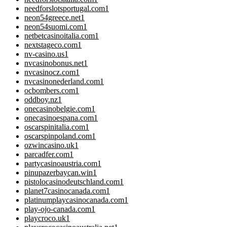
needforslotsportugal.com
1
neon54greece.net
1
neon54suomi.com
1
netbetcasinoitalia.com
1
nextstageco.com
1
nv-casino.us
1
nvcasinobonus.net
1
nvcasinocz.com
1
nvcasinonederland.com
1
ocbombers.com
1
oddboy.nz
1
onecasinobelgie.com
1
onecasinoespana.com
1
oscarspinitalia.com
1
oscarspinpoland.com
1
ozwincasino.uk
1
parcadfer.com
1
partycasinoaustria.com
1
pinupazerbaycan.win
1
pistolocasinodeutschland.com
1
planet7casinocanada.com
1
platinumplaycasinocanada.com
1
play-ojo-canada.com
1
playcroco.uk
1