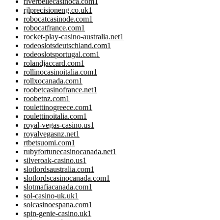
riverbellecasinoca.com
1
rjlprecisioneng.co.uk
1
robocatcasinode.com
1
robocatfrance.com
1
rocket-play-casino-australia.net
1
rodeoslotsdeutschland.com
1
rodeoslotsportugal.com
1
rolandjaccard.com
1
rollinocasinoitalia.com
1
rollxocanada.com
1
roobetcasinofrance.net
1
roobetnz.com
1
roulettinogreece.com
1
roulettinoitalia.com
1
royal-vegas-casino.us
1
royalvegasnz.net
1
rtbetsuomi.com
1
rubyfortunecasinocanada.net
1
silveroak-casino.us
1
slotlordsaustralia.com
1
slotlordscasinocanada.com
1
slotmafiacanada.com
1
sol-casino-uk.uk
1
solcasinoespana.com
1
spin-genie-casino.uk
1