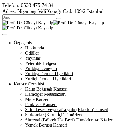
Telefon:
0533 475 74 34
Adres:
Nişantaşı ValiKonağı Cad. 109/2 İstanbul
Özgeçmiş
Hakkımda
Ödüller
Yayınlar
Yeterlilik Belgesi
Yurtdışı Deneyim
Yurtdışı Dernek Üyelikleri
Yurtiçi Dernek Üyelikleri
Kanser Cerrahisi
Kalın Bağırsak Kanseri
Karaciğer Metastazları
Mide Kanseri
Pankreas Kanseri
Safra kesesi veya safra yolu (Klatskin) kanseri
Sarkomlar (Karın İçi Tümörler)
Sürrenal (Böbrek Üst Bezi) Tümörleri ve Kistleri
Yemek Borusu Kanseri