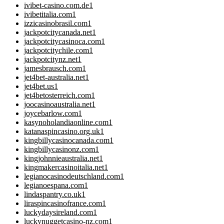
ivibet-casino.com.de
1
ivibetitalia.com
1
izzicasinobrasil.com
1
jackpotcitycanada.net
1
jackpotcitycasinoca.com
1
jackpotcitychile.com
1
jackpotcitynz.net
1
jamesbrausch.com
1
jet4bet-australia.net
1
jet4bet.us
1
jet4betosterreich.com
1
joocasinoaustralia.net
1
joycebarlow.com
1
kasynoholandiaonline.com
1
katanaspincasino.org.uk
1
kingbillycasinocanada.com
1
kingbillycasinonz.com
1
kingjohnnieaustralia.net
1
kingmakercasinoitalia.net
1
legianocasinodeutschland.com
1
legianoespana.com
1
lindaspantry.co.uk
1
liraspincasinofrance.com
1
luckydaysireland.com
1
luckynuggetcasino-nz.com
1