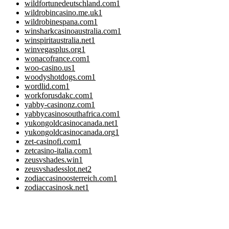
wildfortunedeutschland.com
1
wildrobincasino.me.uk
1
wildrobinespana.com
1
winsharkcasinoaustralia.com
1
winspiritaustralia.net
1
winvegasplus.org
1
wonacofrance.com
1
woo-casino.us
1
woodyshotdogs.com
1
wordlid.com
1
workforusdakc.com
1
yabby-casinonz.com
1
yabbycasinosouthafrica.com
1
yukongoldcasinocanada.net
1
yukongoldcasinocanada.org
1
zet-casinofi.com
1
zetcasino-italia.com
1
zeusvshades.win
1
zeusvshadesslot.net
2
zodiaccasinoosterreich.com
1
zodiaccasinosk.net
1