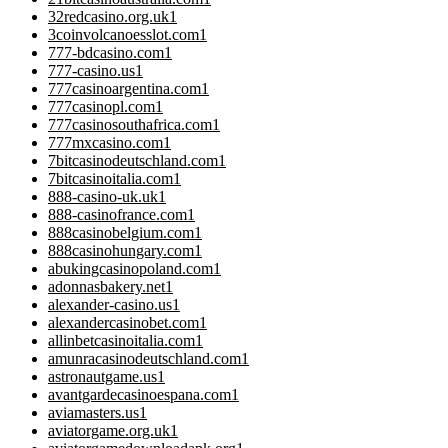
32redcasino.org.uk
1
3coinvolcanoesslot.com
1
777-bdcasino.com
1
777-casino.us
1
777casinoargentina.com
1
777casinopl.com
1
777casinosouthafrica.com
1
777mxcasino.com
1
7bitcasinodeutschland.com
1
7bitcasinoitalia.com
1
888-casino-uk.uk
1
888-casinofrance.com
1
888casinobelgium.com
1
888casinohungary.com
1
abukingcasinopoland.com
1
adonnasbakery.net
1
alexander-casino.us
1
alexandercasinobet.com
1
allinbetcasinoitalia.com
1
amunracasinodeutschland.com
1
astronautgame.us
1
avantgardecasinoespana.com
1
aviamasters.us
1
aviatorgame.org.uk
1