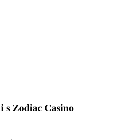
 s Zodiac Casino