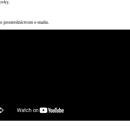
zovky.
ho prostredníctvom e-mailu.