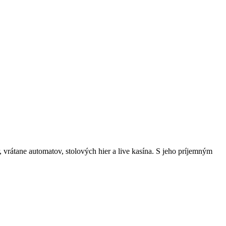
, vrátane automatov, stolových hier a live kasína. S jeho príjemným