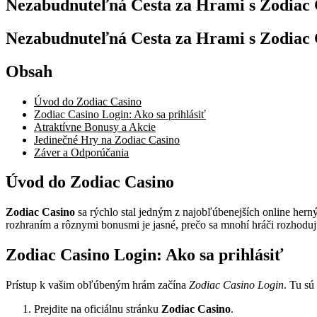
Nezabudnuteľná Cesta za Hrami s Zodiac 
Nezabudnuteľná Cesta za Hrami s Zodiac 
Obsah
Úvod do Zodiac Casino
Zodiac Casino Login: Ako sa prihlásiť
Atraktívne Bonusy a Akcie
Jedinečné Hry na Zodiac Casino
Záver a Odporúčania
Úvod do Zodiac Casino
Zodiac Casino
sa rýchlo stal jedným z najobľúbenejších online herný
rozhraním a rôznymi bonusmi je jasné, prečo sa mnohí hráči rozhoduj
Zodiac Casino Login: Ako sa prihlásiť
Prístup k vašim obľúbeným hrám začína
Zodiac Casino Login
. Tu sú
Prejdite na oficiálnu stránku
Zodiac Casino
.