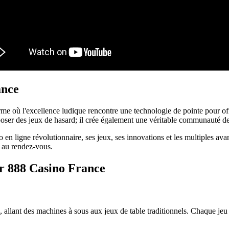
ance
rme où l'excellence ludique rencontre une technologie de pointe pour off
oser des jeux de hasard; il crée également une véritable communauté de
no en ligne révolutionnaire, ses jeux, ses innovations et les multiples av
s au rendez-vous.
ur 888 Casino France
llant des machines à sous aux jeux de table traditionnels. Chaque jeu es