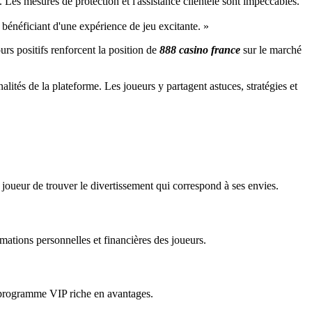
 Les mesures de protection et l'assistance clientèle sont impeccables.
bénéficiant d'une expérience de jeu excitante. »
urs positifs renforcent la position de
888 casino france
sur le marché
alités de la plateforme. Les joueurs y partagent astuces, stratégies et
 joueur de trouver le divertissement qui correspond à ses envies.
rmations personnelles et financières des joueurs.
n programme VIP riche en avantages.