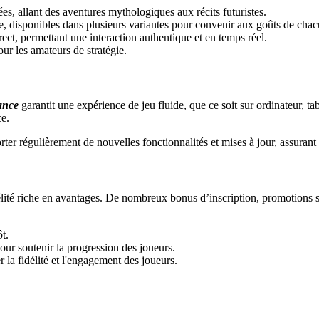
es, allant des aventures mythologiques aux récits futuristes.
re, disponibles dans plusieurs variantes pour convenir aux goûts de chac
ct, permettant une interaction authentique et en temps réel.
ur les amateurs de stratégie.
ance
garantit une expérience de jeu fluide, que ce soit sur ordinateur, t
ce.
er régulièrement de nouvelles fonctionnalités et mises à jour, assurant 
ité riche en avantages. De nombreux bonus d’inscription, promotions sa
t.
ur soutenir la progression des joueurs.
a fidélité et l'engagement des joueurs.