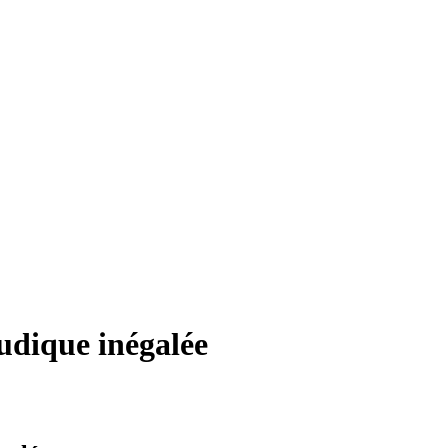
ludique inégalée