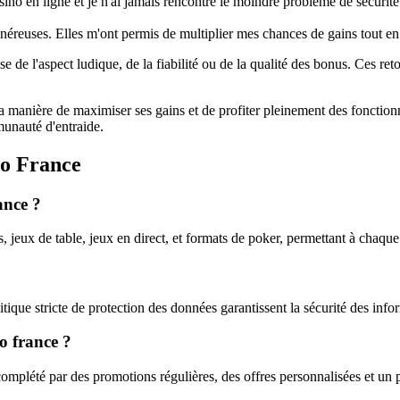
ino en ligne et je n'ai jamais rencontré le moindre problème de sécurité.
néreuses. Elles m'ont permis de multiplier mes chances de gains tout en 
 de l'aspect ludique, de la fiabilité ou de la qualité des bonus. Ces reto
la manière de maximiser ses gains et de profiter pleinement des fonctionn
munauté d'entraide.
no France
ance ?
, jeux de table, jeux en direct, et formats de poker, permettant à chaque
tique stricte de protection des données garantissent la sécurité des info
o france ?
complété par des promotions régulières, des offres personnalisées et u