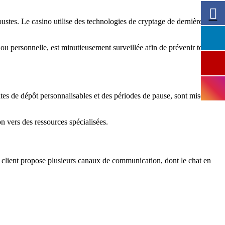
ustes. Le casino utilise des technologies de cryptage de dernière
re ou personnelle, est minutieusement surveillée afin de prévenir toute
mites de dépôt personnalisables et des périodes de pause, sont mises en
on vers des ressources spécialisées.
ice client propose plusieurs canaux de communication, dont le chat en