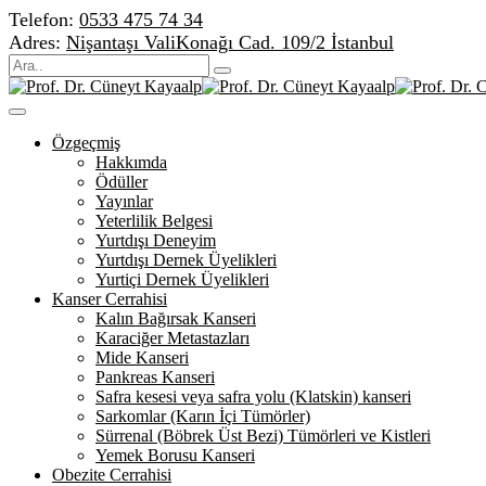
Telefon:
0533 475 74 34
Adres:
Nişantaşı ValiKonağı Cad. 109/2 İstanbul
Özgeçmiş
Hakkımda
Ödüller
Yayınlar
Yeterlilik Belgesi
Yurtdışı Deneyim
Yurtdışı Dernek Üyelikleri
Yurtiçi Dernek Üyelikleri
Kanser Cerrahisi
Kalın Bağırsak Kanseri
Karaciğer Metastazları
Mide Kanseri
Pankreas Kanseri
Safra kesesi veya safra yolu (Klatskin) kanseri
Sarkomlar (Karın İçi Tümörler)
Sürrenal (Böbrek Üst Bezi) Tümörleri ve Kistleri
Yemek Borusu Kanseri
Obezite Cerrahisi