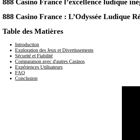
888 Casino France l’excellence ludique iné
888 Casino France : L’Odyssée Ludique Ré
Table des Matières
Introduction
Exploration des Jeux et Divertissements
Sécurité et Fiabilité
Comparaison avec d'autres Casinos
Expériences Utilisateurs
FAQ
Conclusion