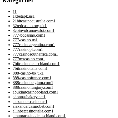
Kategoriler
1
1
1xbetapk.us
1
21bitcasinoaustralia.com
1
32redcasino.org.uk
1
3coinvolcanoesslot.com
1
777-bdcasino.com
1
777-casino.us
1
777casinoargentina.com
1
777casinopl.com
1
777casinosouthafrica.com
1
777mxcasino.com
1
7bitcasinodeutschland.com
1
7bitcasinoitalia.com
1
888-casino-uk.uk
1
888-casinofrance.com
1
888casinobelgium.com
1
888casinohungary.com
1
abukingcasinopoland.com
1
adonnasbakery.net
1
alexander-casino.us
1
alexandercasinobet.com
1
allinbetcasinoitalia.com
1
amunracasinodeutschland.com
1