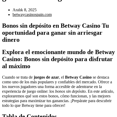
Aralık 8, 2025
betwaycasinospain.com
Bonos sin depósito en Betway Casino Tu
oportunidad para ganar sin arriesgar
dinero
Explora el emocionante mundo de Betway
Casino: Bonos sin depósito para disfrutar
al máximo
Cuando se trata de
juegos de azar
, el
Betway Casino
se destaca
como uno de los más populares y confiables del mercado. Ofrece a
los nuevos jugadores una forma accesible de adentrarse en la
experiencia de juego online: los
bonos sin depósito
. En este artículo,
exploraremos qué son estos bonos, cómo funcionan, y las mejores
estrategias para maximizar tus ganancias. ¡Prepárate para descubrir
todo lo que Betway tiene para ofrecer!
Tabla de Contenidos