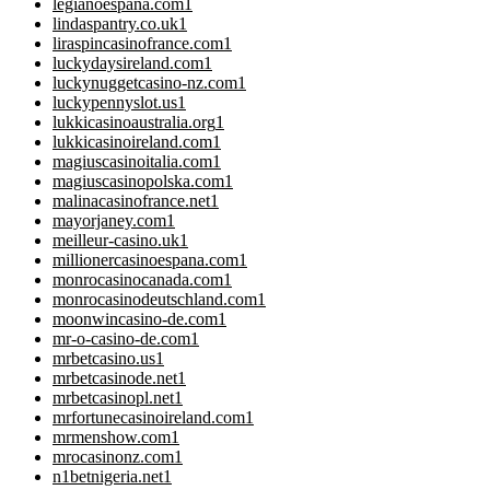
legianoespana.com
1
lindaspantry.co.uk
1
liraspincasinofrance.com
1
luckydaysireland.com
1
luckynuggetcasino-nz.com
1
luckypennyslot.us
1
lukkicasinoaustralia.org
1
lukkicasinoireland.com
1
magiuscasinoitalia.com
1
magiuscasinopolska.com
1
malinacasinofrance.net
1
mayorjaney.com
1
meilleur-casino.uk
1
millionercasinoespana.com
1
monrocasinocanada.com
1
monrocasinodeutschland.com
1
moonwincasino-de.com
1
mr-o-casino-de.com
1
mrbetcasino.us
1
mrbetcasinode.net
1
mrbetcasinopl.net
1
mrfortunecasinoireland.com
1
mrmenshow.com
1
mrocasinonz.com
1
n1betnigeria.net
1