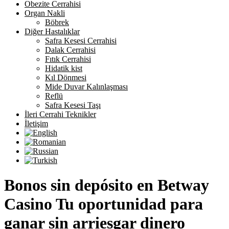
Obezite Cerrahisi
Organ Nakli
Böbrek
Diğer Hastalıklar
Safra Kesesi Cerrahisi
Dalak Cerrahisi
Fıtık Cerrahisi
Hidatik kist
Kıl Dönmesi
Mide Duvar Kalınlaşması
Reflü
Safra Kesesi Taşı
İleri Cerrahi Teknikler
İletişim
Bonos sin depósito en Betway
Casino Tu oportunidad para
ganar sin arriesgar dinero