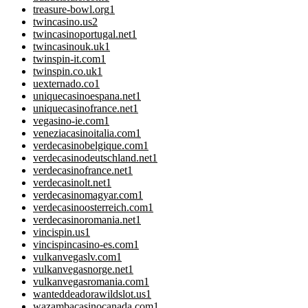
treasure-bowl.org
1
twincasino.us
2
twincasinoportugal.net
1
twincasinouk.uk
1
twinspin-it.com
1
twinspin.co.uk
1
uexternado.co
1
uniquecasinoespana.net
1
uniquecasinofrance.net
1
vegasino-ie.com
1
veneziacasinoitalia.com
1
verdecasinobelgique.com
1
verdecasinodeutschland.net
1
verdecasinofrance.net
1
verdecasinolt.net
1
verdecasinomagyar.com
1
verdecasinoosterreich.com
1
verdecasinoromania.net
1
vincispin.us
1
vincispincasino-es.com
1
vulkanvegaslv.com
1
vulkanvegasnorge.net
1
vulkanvegasromania.com
1
wanteddeadorawildslot.us
1
wazambacasinocanada.com
1