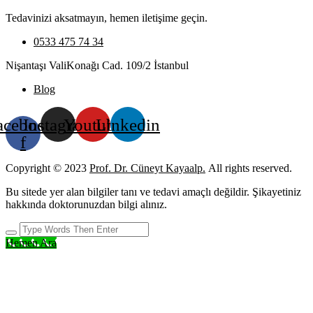
Tedavinizi aksatmayın, hemen iletişime geçin.
0533 475 74 34
Nişantaşı ValiKonağı Cad. 109/2 İstanbul
Blog
acebook-
Instagram
Youtube
Linkedin
f
Copyright © 2023
Prof. Dr. Cüneyt Kayaalp.
All rights reserved.
Bu sitede yer alan bilgiler tanı ve tedavi amaçlı değildir. Şikayetiniz
hakkında doktorunuzdan bilgi alınız.
Hemen Ara