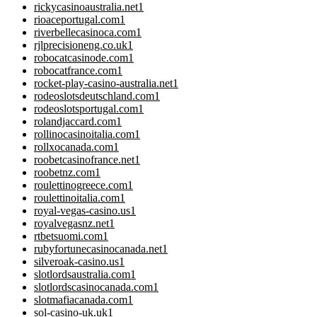
rickycasinoaustralia.net
1
rioaceportugal.com
1
riverbellecasinoca.com
1
rjlprecisioneng.co.uk
1
robocatcasinode.com
1
robocatfrance.com
1
rocket-play-casino-australia.net
1
rodeoslotsdeutschland.com
1
rodeoslotsportugal.com
1
rolandjaccard.com
1
rollinocasinoitalia.com
1
rollxocanada.com
1
roobetcasinofrance.net
1
roobetnz.com
1
roulettinogreece.com
1
roulettinoitalia.com
1
royal-vegas-casino.us
1
royalvegasnz.net
1
rtbetsuomi.com
1
rubyfortunecasinocanada.net
1
silveroak-casino.us
1
slotlordsaustralia.com
1
slotlordscasinocanada.com
1
slotmafiacanada.com
1
sol-casino-uk.uk
1