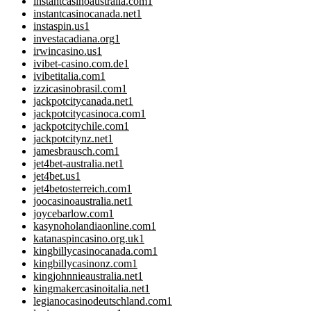
instantcasinoaustralia.com
1
instantcasinocanada.net
1
instaspin.us
1
investacadiana.org
1
irwincasino.us
1
ivibet-casino.com.de
1
ivibetitalia.com
1
izzicasinobrasil.com
1
jackpotcitycanada.net
1
jackpotcitycasinoca.com
1
jackpotcitychile.com
1
jackpotcitynz.net
1
jamesbrausch.com
1
jet4bet-australia.net
1
jet4bet.us
1
jet4betosterreich.com
1
joocasinoaustralia.net
1
joycebarlow.com
1
kasynoholandiaonline.com
1
katanaspincasino.org.uk
1
kingbillycasinocanada.com
1
kingbillycasinonz.com
1
kingjohnnieaustralia.net
1
kingmakercasinoitalia.net
1
legianocasinodeutschland.com
1