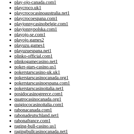
play-ojo-canada.com
1
playcroco.uk
1
playcrococasinoaustralia.net
1
playcrocoespana.com
1
playjonnycasinobelgie.com
1
playjonnypolska.com
1
playojo-se.com
1
playojo.games
2
playuzu.games
1
playuzuespana.net
1
plinko-official.com
1
plinkogamecasino.net
1
poker-stars-casino.us
1
pokerstarscasino-uk.uk
1
pokerstarscasinocanada.org
1
pokerstarscasinoespana.com
1
pokerstarscasinoitalia.net
1
posidocasinogreece.com
1
quatrocasinocanada.org
1
quigiococasinoitalia.com
1
rabonacanada.com
1
rabonadeutschland.net
1
rabonafrance.com
1
raging-bull-casino.us
1
ragingbullcasinocanada.net
1