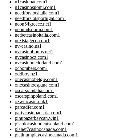
n1casinoat.com
1
n1casinosuomi.com
1
needforslotsitalia.com
1
needforslotsportugal.com
1
neon54greece.net
1
neon54suomi.com
1
netbetcasinoitalia.com
1
nextstageco.com
1
nv-casino.us
1
nvcasinobonus.net
1
nvcasinocz.com
1
nvcasinonederland.com
1
ocbombers.com
1
oddboy.nz
1
onecasinobelgie.com
1
onecasinoespana.com
1
oscarspinitalia.com
1
oscarspinpoland.com
1
ozwincasino.uk
1
parcadfer.com
1
partycasinoaustria.com
1
pinupazerbaycan.win
1
pistolocasinodeutschland.com
1
planet7casinocanada.com
1
platinumplaycasinocanada.com
1