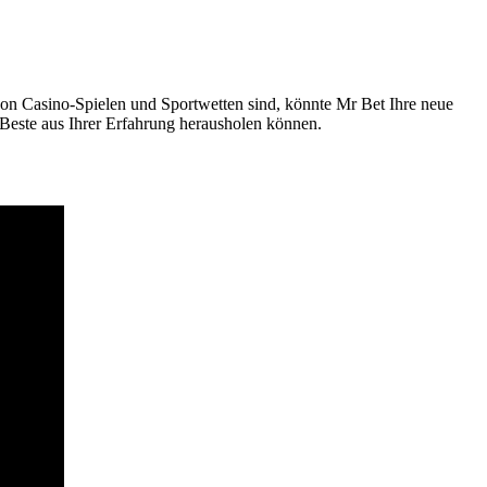
 von Casino-Spielen und Sportwetten sind, könnte Mr Bet Ihre neue
 Beste aus Ihrer Erfahrung herausholen können.