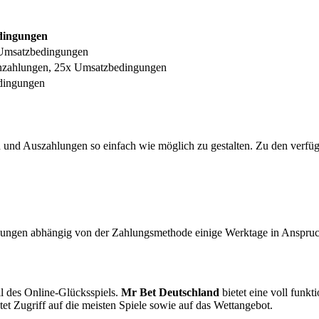
dingungen
 Umsatzbedingungen
einzahlungen, 25x Umsatzbedingungen
dingungen
 und Auszahlungen so einfach wie möglich zu gestalten. Zu den verfü
hlungen abhängig von der Zahlungsmethode einige Werktage in Anspr
eil des Online-Glücksspiels.
Mr Bet Deutschland
bietet eine voll funkt
etet Zugriff auf die meisten Spiele sowie auf das Wettangebot.