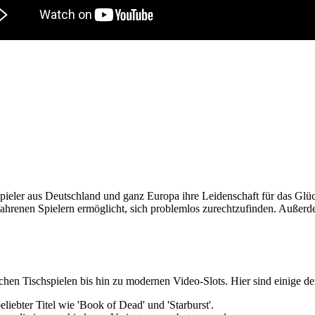
 Spieler aus Deutschland und ganz Europa ihre Leidenschaft für das Glüc
fahrenen Spielern ermöglicht, sich problemlos zurechtzufinden. Außerd
chen Tischspielen bis hin zu modernen Video-Slots. Hier sind einige d
liebter Titel wie 'Book of Dead' und 'Starburst'.