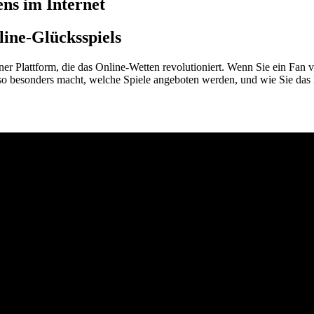
ns im Internet
ine-Glücksspiels
iner Plattform, die das Online-Wetten revolutioniert. Wenn Sie ein Fan
rm so besonders macht, welche Spiele angeboten werden, und wie Sie das