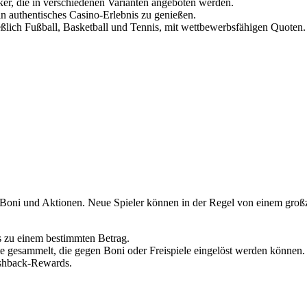
ker, die in verschiedenen Varianten angeboten werden.
in authentisches Casino-Erlebnis zu genießen.
ießlich Fußball, Basketball und Tennis, mit wettbewerbsfähigen Quoten.
n Boni und Aktionen. Neue Spieler können in der Regel von einem groß
s zu einem bestimmten Betrag.
 gesammelt, die gegen Boni oder Freispiele eingelöst werden können.
shback-Rewards.