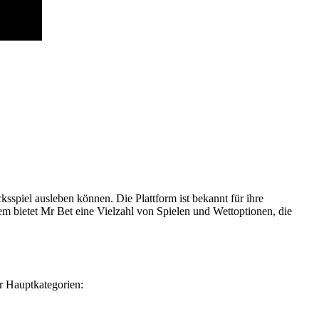
ksspiel ausleben können. Die Plattform ist bekannt für ihre
em bietet Mr Bet eine Vielzahl von Spielen und Wettoptionen, die
er Hauptkategorien: