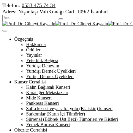
Telefon:
0533 475 74 34
Adres:
Nişantaşı ValiKonağı Cad. 109/2 İstanbul
Özgeçmiş
Hakkımda
Ödüller
Yayınlar
Yeterlilik Belgesi
Yurtdışı Deneyim
Yurtdışı Dernek Üyelikleri
Yurtiçi Dernek Üyelikleri
Kanser Cerrahisi
Kalın Bağırsak Kanseri
Karaciğer Metastazları
Mide Kanseri
Pankreas Kanseri
Safra kesesi veya safra yolu (Klatskin) kanseri
Sarkomlar (Karın İçi Tümörler)
Sürrenal (Böbrek Üst Bezi) Tümörleri ve Kistleri
Yemek Borusu Kanseri
Obezite Cerrahisi