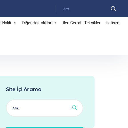
 Nakli
Diğer Hastalıklar
İleri Cerrahi Teknikler
İletişim
Site İçi Arama