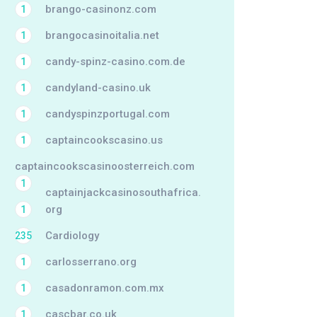
brango-casinonz.com
1
brangocasinoitalia.net
1
candy-spinz-casino.com.de
1
candyland-casino.uk
1
candyspinzportugal.com
1
captaincookscasino.us
1
captaincookscasinoosterreich.com
1
captainjackcasinosouthafrica.
org
1
Cardiology
235
carlosserrano.org
1
casadonramon.com.mx
1
cascbar.co.uk
1