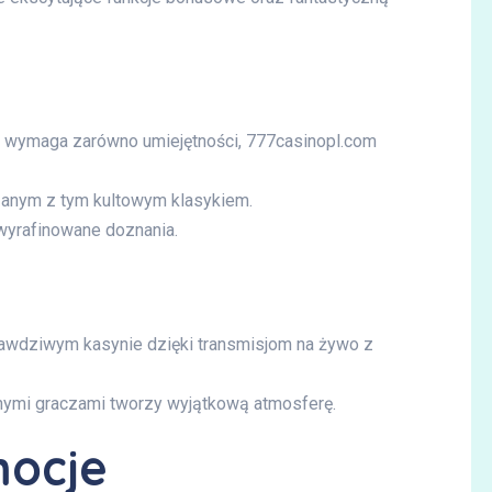
ra wymaga zarówno umiejętności,
777casinopl.com
anym z tym kultowym klasykiem.
 wyrafinowane doznania.
rawdziwym kasynie dzięki transmisjom na żywo z
nnymi graczami tworzy wyjątkową atmosferę.
mocje