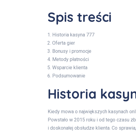
Spis treści
Historia kasyna 777
Oferta gier
Bonusy i promocje
Metody płatności
Wsparcie klienta
Podsumowanie
Historia kasy
Kiedy mowa o największych kasynach onl
Powstało w 2015 roku i od tego czasu zb
i doskonałej obsłudze klienta. Co sprawia