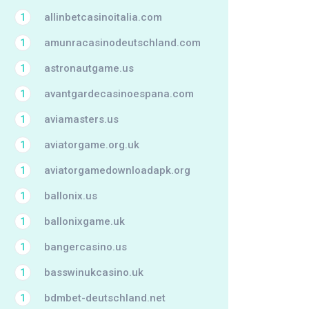
allinbetcasinoitalia.com
1
amunracasinodeutschland.com
1
astronautgame.us
1
avantgardecasinoespana.com
1
aviamasters.us
1
aviatorgame.org.uk
1
aviatorgamedownloadapk.org
1
ballonix.us
1
ballonixgame.uk
1
bangercasino.us
1
basswinukcasino.uk
1
bdmbet-deutschland.net
1