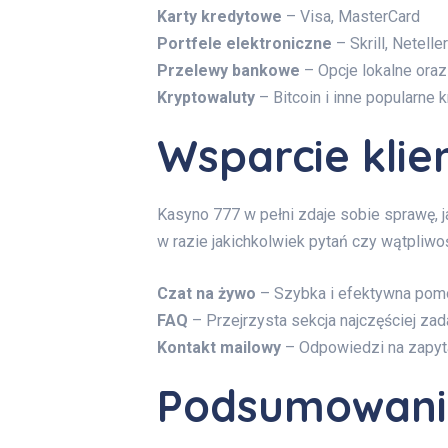
Karty kredytowe
– Visa, MasterCard
Portfele elektroniczne
– Skrill, Neteller
Przelewy bankowe
– Opcje lokalne ora
Kryptowaluty
– Bitcoin i inne popularne 
Wsparcie klie
Kasyno 777 w pełni zdaje sobie sprawę, j
w razie jakichkolwiek pytań czy wątpliwoś
Czat na żywo
– Szybka i efektywna pom
FAQ
– Przejrzysta sekcja najczęściej za
Kontakt mailowy
– Odpowiedzi na zapyta
Podsumowani