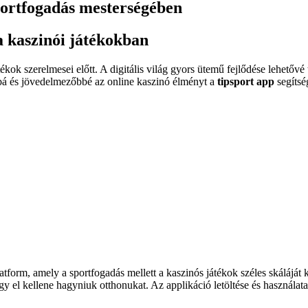
sportfogadás mesterségében
 a kaszinói játékokban
kok szerelmesei előtt. A digitális világ gyors ütemű fejlődése lehetőv
bbá és jövedelmezőbbé az online kaszinó élményt a
tipsport app
segítsé
form, amely a sportfogadás mellett a kaszinós játékok széles skáláját k
gy el kellene hagyniuk otthonukat. Az applikáció letöltése és használa