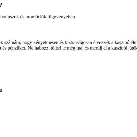
?
ző bónuszok és promóciók függvényében.
ók számára, hogy kényelmesen és biztonságosan élvezzék a kaszinó élmé
 és pénzüket. Ne habozz, töltsd le még ma, és merülj el a kaszinói ját
eu