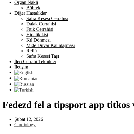
Organ Nakli
Böbrek
Diğer Hastalıklar
Safra Kesesi Cerrahisi
Dalak Cerrahisi
Fıtık Cerrahisi
Hidatik kist
Kıl Dönmesi
Mide Duvar Kalınlaşması
Reflü
Safra Kesesi Taşı
İleri Cerrahi Teknikler
İletişim
Fedezd fel a tipsport app titkos
Şubat 12, 2026
Cardiology