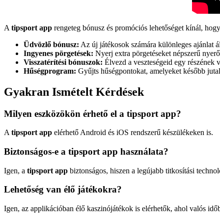
A
tipsport app
rengeteg bónusz és promóciós lehetőséget kínál, hog
Üdvözlő bónusz:
Az új játékosok számára különleges ajánlat ál
Ingyenes pörgetések:
Nyerj extra pörgetéseket népszerű nyer
Visszatérítési bónuszok:
Élvezd a veszteségeid egy részének vi
Hűségprogram:
Gyűjts hűségpontokat, amelyeket később jutal
Gyakran Ismételt Kérdések
Milyen eszközökön érhető el a tipsport app?
A
tipsport app
elérhető Android és iOS rendszerű készülékeken is.
Biztonságos-e a tipsport app használata?
Igen, a
tipsport app
biztonságos, hiszen a legújabb titkosítási technol
Lehetőség van élő játékokra?
Igen, az applikációban élő kaszinójátékok is elérhetők, ahol valós idő