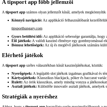
A tipsport app főbb jellemzői
A
tipsport app
számos olyan jellemzőt kínál, amelyek megkönnyítik a
Könnyű navigáció:
Az applikáció felhasználóbarát kezelőfelül
tipsporthungary.com
Gyors betöltési idő:
Az applikáció sebessége garantálja, hogy a
Élő játékok:
A valódi kaszinó élménye egy gombnyomással elér
Bónusz lehetőségek:
Az új és meglévő játékosok számára külö
Elérhető játékok
A
tipsport app
széles választékban kínál kaszinójátékokat, köztük:
Nyerőgépek:
A legújabb slot játékok izgalmas grafikával és té
Kártyajátékok:
Klasszikus blackjack, póker és baccarat variác
Rulett:
Az örök klasszikus, amely mindig vonzza a játékosokat
Asztali játékok:
Különféle innovatív asztali játékok, amelyek 
Stratégiák a nyeréshez
Ahhoz, hogy a
tipsport app
használata során maximalizálhassuk a nye