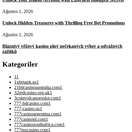
Ağustos 1, 2026
Unlock Hidden Treasures with Thrilling Free Bet Promotions
Ağustos 1, 2026
Bláznivý věžový kasino plný nečekaných výher a odvážných
zážitků
Kategoriler
1
1
1xbetapk.us
1
21bitcasinoaustralia.com
1
32redcasino.org.uk
1
3coinvolcanoesslot.com
1
777-bdcasino.com
1
777-casino.us
1
777casinoargentina.com
1
777casinopl.com
1
777casinosouthafrica.com
1
777mxcasino.com
1