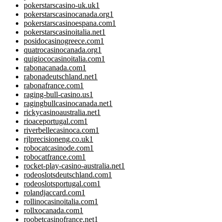
pokerstarscasino-uk.uk
1
pokerstarscasinocanada.org
1
pokerstarscasinoespana.com
1
pokerstarscasinoitalia.net
1
posidocasinogreece.com
1
quatrocasinocanada.org
1
quigiococasinoitalia.com
1
rabonacanada.com
1
rabonadeutschland.net
1
rabonafrance.com
1
raging-bull-casino.us
1
ragingbullcasinocanada.net
1
rickycasinoaustralia.net
1
rioaceportugal.com
1
riverbellecasinoca.com
1
rjlprecisioneng.co.uk
1
robocatcasinode.com
1
robocatfrance.com
1
rocket-play-casino-australia.net
1
rodeoslotsdeutschland.com
1
rodeoslotsportugal.com
1
rolandjaccard.com
1
rollinocasinoitalia.com
1
rollxocanada.com
1
roobetcasinofrance.net
1