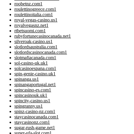
roobetnz.com
1
roulettinogreece.com
1
roulettinoitalia.com
1
royal-vegas-casino.us
1
royalvegasnz.net
1
rtbetsuomi.com
1
rubyfortunecasinocanada.net
1
silveroak-casino.us
1
slotlordsaustralia.com
1
slotlordscasinocanada.com
1
slotmafiacanada.com
1
sol-casino-uk.uk
1
solcasinoespana.com
1
spin-genie-casino.uk
1
spinanga.us
1
spinangaportugal.net
1
spincasino-es.com
1
spincasinouk.uk
1
spincity-casino.us
1
spingranny.us
1
spinz-casino-nz.com
1
staycasinocanada.com
1
staycasinonz.com
1
sugar-rush-game.net
1
super-ufa-slot.com
1