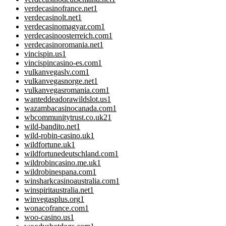
verdecasinofrance.net
1
verdecasinolt.net
1
verdecasinomagyar.com
1
verdecasinoosterreich.com
1
verdecasinoromania.net
1
vincispin.us
1
vincispincasino-es.com
1
vulkanvegaslv.com
1
vulkanvegasnorge.net
1
vulkanvegasromania.com
1
wanteddeadorawildslot.us
1
wazambacasinocanada.com
1
wbcommunitytrust.co.uk2
1
wild-bandito.net
1
wild-robin-casino.uk
1
wildfortune.uk
1
wildfortunedeutschland.com
1
wildrobincasino.me.uk
1
wildrobinespana.com
1
winsharkcasinoaustralia.com
1
winspiritaustralia.net
1
winvegasplus.org
1
wonacofrance.com
1
woo-casino.us
1