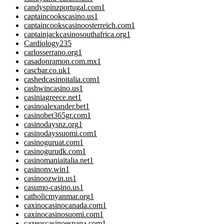
candyspinzportugal.com
1
captaincookscasino.us
1
captaincookscasinoosterreich.com
1
captainjackcasinosouthafrica.org
1
Cardiology
235
carlosserrano.org
1
casadonramon.com.mx
1
cascbar.co.uk
1
cashedcasinoitalia.com
1
cashwincasino.us
1
casiniagreece.net
1
casinoalexander.bet
1
casinobet365gr.com
1
casinodaysnz.org
1
casinodayssuomi.com
1
casinoguruat.com
1
casinogurudk.com
1
casinomaniaitalia.net
1
casinonv.win
1
casinoozwin.us
1
casumo-casino.us
1
catholicmyanmar.org
1
caxinocasinocanada.com
1
caxinocasinosuomi.com
1
cazeuscasinoespana.com
1