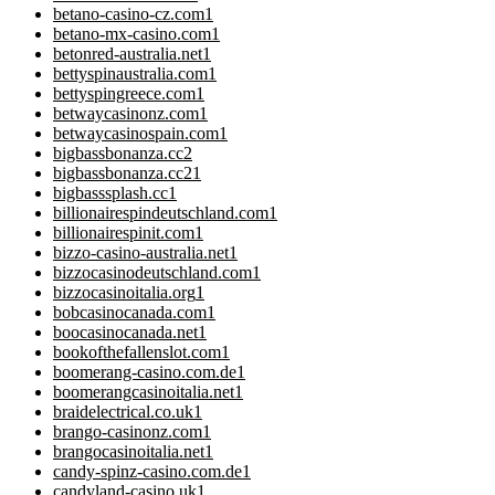
betano-casino-cz.com
1
betano-mx-casino.com
1
betonred-australia.net
1
bettyspinaustralia.com
1
bettyspingreece.com
1
betwaycasinonz.com
1
betwaycasinospain.com
1
bigbassbonanza.cc
2
bigbassbonanza.cc2
1
bigbasssplash.cc
1
billionairespindeutschland.com
1
billionairespinit.com
1
bizzo-casino-australia.net
1
bizzocasinodeutschland.com
1
bizzocasinoitalia.org
1
bobcasinocanada.com
1
boocasinocanada.net
1
bookofthefallenslot.com
1
boomerang-casino.com.de
1
boomerangcasinoitalia.net
1
braidelectrical.co.uk
1
brango-casinonz.com
1
brangocasinoitalia.net
1
candy-spinz-casino.com.de
1
candyland-casino.uk
1