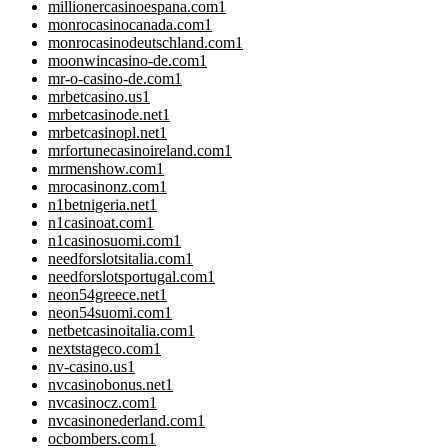
millionercasinoespana.com
1
monrocasinocanada.com
1
monrocasinodeutschland.com
1
moonwincasino-de.com
1
mr-o-casino-de.com
1
mrbetcasino.us
1
mrbetcasinode.net
1
mrbetcasinopl.net
1
mrfortunecasinoireland.com
1
mrmenshow.com
1
mrocasinonz.com
1
n1betnigeria.net
1
n1casinoat.com
1
n1casinosuomi.com
1
needforslotsitalia.com
1
needforslotsportugal.com
1
neon54greece.net
1
neon54suomi.com
1
netbetcasinoitalia.com
1
nextstageco.com
1
nv-casino.us
1
nvcasinobonus.net
1
nvcasinocz.com
1
nvcasinonederland.com
1
ocbombers.com
1