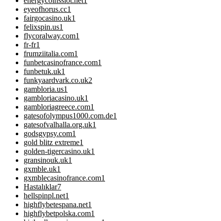
energycoinsslot.net
1
eyeofhorus.cc
1
fairgocasino.uk
1
felixspin.us
1
flycoralway.com
1
fr-fr
1
frumziitalia.com
1
funbetcasinofrance.com
1
funbetuk.uk
1
funkyaardvark.co.uk
2
gambloria.us
1
gambloriacasino.uk
1
gambloriagreece.com
1
gatesofolympus1000.com.de
1
gatesofvalhalla.org.uk
1
godsgypsy.com
1
gold blitz extreme
1
golden-tigercasino.uk
1
gransinouk.uk
1
gxmble.uk
1
gxmblecasinofrance.com
1
Hastalıklar
7
hellspinpl.net
1
highflybetespana.net
1
highflybetpolska.com
1