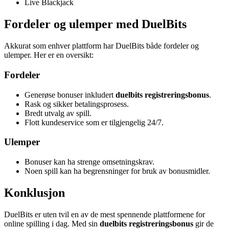
Live Blackjack
Fordeler og ulemper med DuelBits
Akkurat som enhver plattform har DuelBits både fordeler og
ulemper. Her er en oversikt:
Fordeler
Generøse bonuser inkludert
duelbits registreringsbonus
.
Rask og sikker betalingsprosess.
Bredt utvalg av spill.
Flott kundeservice som er tilgjengelig 24/7.
Ulemper
Bonuser kan ha strenge omsetningskrav.
Noen spill kan ha begrensninger for bruk av bonusmidler.
Konklusjon
DuelBits er uten tvil en av de mest spennende plattformene for
online spilling i dag. Med sin
duelbits registreringsbonus
gir de