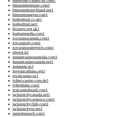
highroller-casino-nz.com
1
hitnspinbelgique.com
1
hitnspindeutschland.net
1
hitnspinmagyar.com
1
hothotfruit.co.uk
1
hothotfruit.net
1
hrcarers.org.uk
1
hudsunmedia.com
1
icecasinocanada.com
1
icecasinolv.com
1
icecasinoosterreich.com
1
imvest.it
2
instantcasinoaustralia.com
1
instantcasinocanada.net
1
instaspin.us
1
investacadiana.org
1
irwincasino.us
1
ivibet-casino.com.de
1
ivibetitalia.com
1
izzicasinobrasil.com
1
jackpotcitycanada.net
1
jackpotcitycasinoca.com
1
jackpotcitychile.com
1
jackpotcitynz.net
1
jamesbrausch.com
1