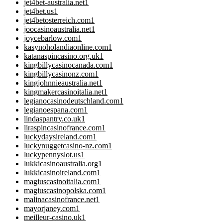
jet4bet-australia.net
1
jet4bet.us
1
jet4betosterreich.com
1
joocasinoaustralia.net
1
joycebarlow.com
1
kasynoholandiaonline.com
1
katanaspincasino.org.uk
1
kingbillycasinocanada.com
1
kingbillycasinonz.com
1
kingjohnnieaustralia.net
1
kingmakercasinoitalia.net
1
legianocasinodeutschland.com
1
legianoespana.com
1
lindaspantry.co.uk
1
liraspincasinofrance.com
1
luckydaysireland.com
1
luckynuggetcasino-nz.com
1
luckypennyslot.us
1
lukkicasinoaustralia.org
1
lukkicasinoireland.com
1
magiuscasinoitalia.com
1
magiuscasinopolska.com
1
malinacasinofrance.net
1
mayorjaney.com
1
meilleur-casino.uk
1