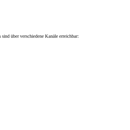
 sind über verschiedene Kanäle erreichbar: