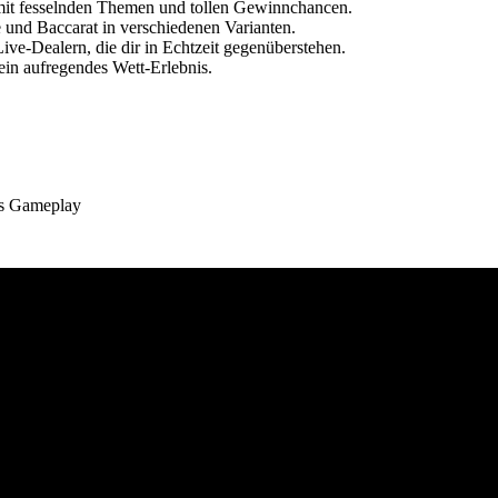
 mit fesselnden Themen und tollen Gewinnchancen.
 und Baccarat in verschiedenen Varianten.
ve-Dealern, die dir in Echtzeit gegenüberstehen.
ein aufregendes Wett-Erlebnis.
hes Gameplay