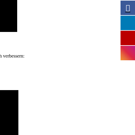
h verbessern: