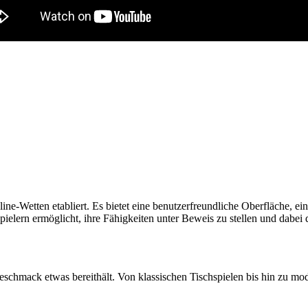
line-Wetten etabliert. Es bietet eine benutzerfreundliche Oberfläche, ei
Spielern ermöglicht, ihre Fähigkeiten unter Beweis zu stellen und dabe
eschmack etwas bereithält. Von klassischen Tischspielen bis hin zu mo