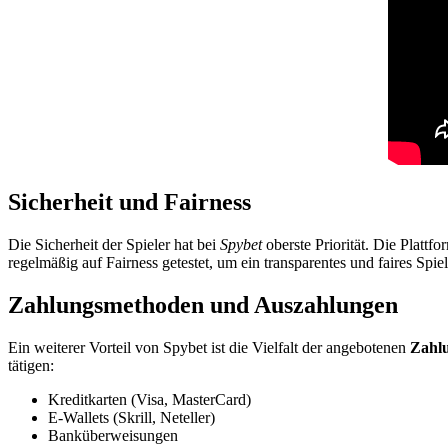
Sicherheit und Fairness
Die Sicherheit der Spieler hat bei
Spybet
oberste Priorität. Die Plattf
regelmäßig auf Fairness getestet, um ein transparentes und faires Spie
Zahlungsmethoden und Auszahlungen
Ein weiterer Vorteil von Spybet ist die Vielfalt der angebotenen
Zahl
tätigen:
Kreditkarten (Visa, MasterCard)
E-Wallets (Skrill, Neteller)
Banküberweisungen