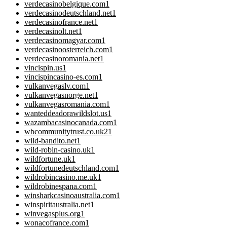
verdecasinobelgique.com
1
verdecasinodeutschland.net
1
verdecasinofrance.net
1
verdecasinolt.net
1
verdecasinomagyar.com
1
verdecasinoosterreich.com
1
verdecasinoromania.net
1
vincispin.us
1
vincispincasino-es.com
1
vulkanvegaslv.com
1
vulkanvegasnorge.net
1
vulkanvegasromania.com
1
wanteddeadorawildslot.us
1
wazambacasinocanada.com
1
wbcommunitytrust.co.uk2
1
wild-bandito.net
1
wild-robin-casino.uk
1
wildfortune.uk
1
wildfortunedeutschland.com
1
wildrobincasino.me.uk
1
wildrobinespana.com
1
winsharkcasinoaustralia.com
1
winspiritaustralia.net
1
winvegasplus.org
1
wonacofrance.com
1