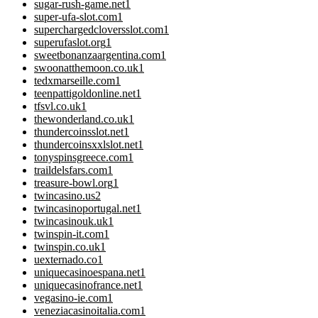
sugar-rush-game.net
1
super-ufa-slot.com
1
superchargedcloversslot.com
1
superufaslot.org
1
sweetbonanzaargentina.com
1
swoonatthemoon.co.uk
1
tedxmarseille.com
1
teenpattigoldonline.net
1
tfsvl.co.uk
1
thewonderland.co.uk
1
thundercoinsslot.net
1
thundercoinsxxlslot.net
1
tonyspinsgreece.com
1
traildelsfars.com
1
treasure-bowl.org
1
twincasino.us
2
twincasinoportugal.net
1
twincasinouk.uk
1
twinspin-it.com
1
twinspin.co.uk
1
uexternado.co
1
uniquecasinoespana.net
1
uniquecasinofrance.net
1
vegasino-ie.com
1
veneziacasinoitalia.com
1