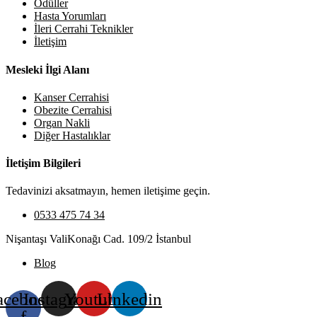
Ödüller
Hasta Yorumları
İleri Cerrahi Teknikler
İletişim
Mesleki İlgi Alanı
Kanser Cerrahisi
Obezite Cerrahisi
Organ Nakli
Diğer Hastalıklar
İletişim Bilgileri
Tedavinizi aksatmayın, hemen iletişime geçin.
0533 475 74 34
Nişantaşı ValiKonağı Cad. 109/2 İstanbul
Blog
acebook-
Instagram
Youtube
Linkedin
f