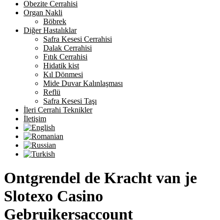
Obezite Cerrahisi
Organ Nakli
Böbrek
Diğer Hastalıklar
Safra Kesesi Cerrahisi
Dalak Cerrahisi
Fıtık Cerrahisi
Hidatik kist
Kıl Dönmesi
Mide Duvar Kalınlaşması
Reflü
Safra Kesesi Taşı
İleri Cerrahi Teknikler
İletişim
Ontgrendel de Kracht van je
Slotexo Casino
Gebruikersaccount