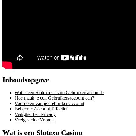
Inhoudsopgave
Wat is een Slotexo Casino Gebruikersaccount?
Hoe maak je een Gebruikersaccount aan?
Voordelen van je Gebruikersaccount
Beheer je Account Effectief
Veiligheid en Privacy
Veelgestelde Vragen
Wat is een Slotexo Casino