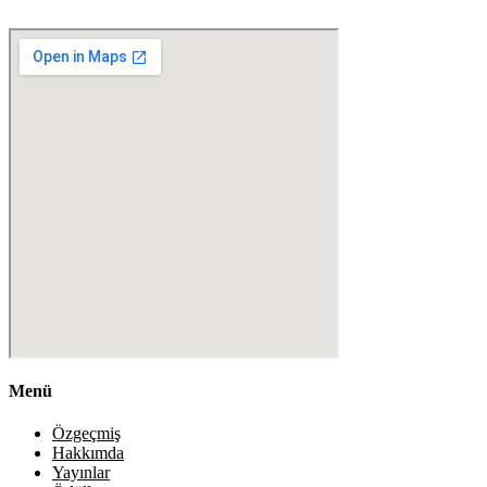
Menü
Özgeçmiş
Hakkımda
Yayınlar