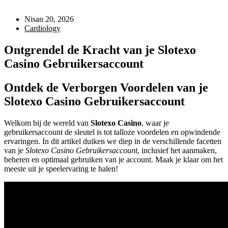
Nisan 20, 2026
Cardiology
Ontgrendel de Kracht van je Slotexo
Casino Gebruikersaccount
Ontdek de Verborgen Voordelen van je
Slotexo Casino Gebruikersaccount
Welkom bij de wereld van
Slotexo Casino
, waar je
gebruikersaccount de sleutel is tot talloze voordelen en opwindende
ervaringen. In dit artikel duiken we diep in de verschillende facetten
van je
Slotexo Casino Gebruikersaccount
, inclusief het aanmaken,
beheren en optimaal gebruiken van je account. Maak je klaar om het
meeste uit je speelervaring te halen!