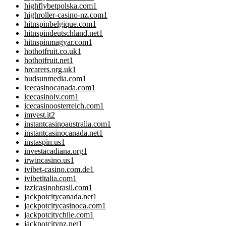
highflybetpolska.com
1
highroller-casino-nz.com
1
hitnspinbelgique.com
1
hitnspindeutschland.net
1
hitnspinmagyar.com
1
hothotfruit.co.uk
1
hothotfruit.net
1
hrcarers.org.uk
1
hudsunmedia.com
1
icecasinocanada.com
1
icecasinolv.com
1
icecasinoosterreich.com
1
imvest.it
2
instantcasinoaustralia.com
1
instantcasinocanada.net
1
instaspin.us
1
investacadiana.org
1
irwincasino.us
1
ivibet-casino.com.de
1
ivibetitalia.com
1
izzicasinobrasil.com
1
jackpotcitycanada.net
1
jackpotcitycasinoca.com
1
jackpotcitychile.com
1
jackpotcitynz.net
1