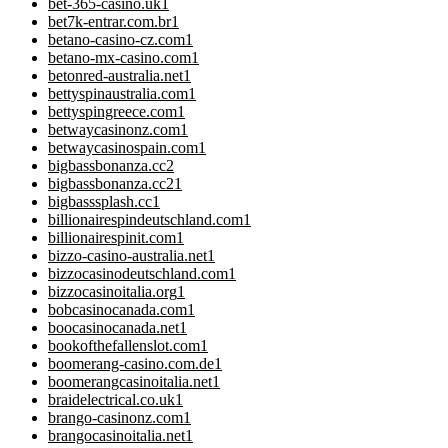
bet-365-casino.uk
1
bet7k-entrar.com.br
1
betano-casino-cz.com
1
betano-mx-casino.com
1
betonred-australia.net
1
bettyspinaustralia.com
1
bettyspingreece.com
1
betwaycasinonz.com
1
betwaycasinospain.com
1
bigbassbonanza.cc
2
bigbassbonanza.cc2
1
bigbasssplash.cc
1
billionairespindeutschland.com
1
billionairespinit.com
1
bizzo-casino-australia.net
1
bizzocasinodeutschland.com
1
bizzocasinoitalia.org
1
bobcasinocanada.com
1
boocasinocanada.net
1
bookofthefallenslot.com
1
boomerang-casino.com.de
1
boomerangcasinoitalia.net
1
braidelectrical.co.uk
1
brango-casinonz.com
1
brangocasinoitalia.net
1