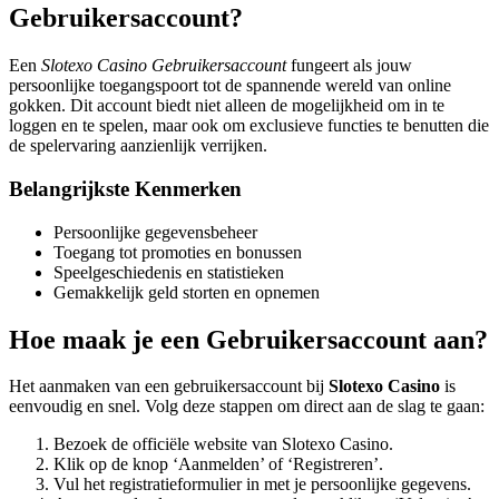
Gebruikersaccount?
Een
Slotexo Casino Gebruikersaccount
fungeert als jouw
persoonlijke toegangspoort tot de spannende wereld van online
gokken. Dit account biedt niet alleen de mogelijkheid om in te
loggen en te spelen, maar ook om exclusieve functies te benutten die
de spelervaring aanzienlijk verrijken.
Belangrijkste Kenmerken
Persoonlijke gegevensbeheer
Toegang tot promoties en bonussen
Speelgeschiedenis en statistieken
Gemakkelijk geld storten en opnemen
Hoe maak je een Gebruikersaccount aan?
Het aanmaken van een gebruikersaccount bij
Slotexo Casino
is
eenvoudig en snel. Volg deze stappen om direct aan de slag te gaan:
Bezoek de officiële website van Slotexo Casino.
Klik op de knop ‘Aanmelden’ of ‘Registreren’.
Vul het registratieformulier in met je persoonlijke gegevens.