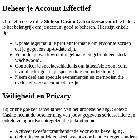
Beheer je Account Effectief
Om het meeste uit je
Slotexo Casino Gebruikersaccount
te halen,
is het belangrijk om je account goed te beheren. Hier zijn enkele
tips:
Update regelmatig je profielinformatie om ervoor te zorgen
dat je gegevens up-to-date zijn.
Verander je wachtwoord regelmatig en gebruik een sterk
wachtwoord.
Controleer je speelgeschiedenis om
https://slotexonl.com/
inzicht te krijgen in je speelgedrag en budgettering.
Neem deel aan speciale evenementen en toernooien die
exclusief voor accountleden zijn.
Veiligheid en Privacy
Bij online gokken is veiligheid van het grootste belang. Slotexo
Casino neemt de bescherming van jouw gegevens serieus. Hier zijn
enkele veiligheidsmaatregelen die je kunt nemen:
Activeer tweefactorauthenticatie voor extra beveiliging.
Gebruik een uniek en sterk wachtwoord dat je nergens anders