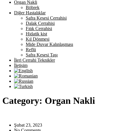
Organ Nakli
Böbrek
Diğer Hastalıklar
Safra Kesesi Cerrahisi
Dalak Cerrahisi
Fıtık Cerrahisi
Hidatik kist
Kıl Dönmesi
Mide Duvar Kalınlaşması
Reflü
Safra Kesesi Taşı
İleri Cerrahi Teknikler
İletişim
Category:
Organ Nakli
Şubat 23, 2023
No Comments